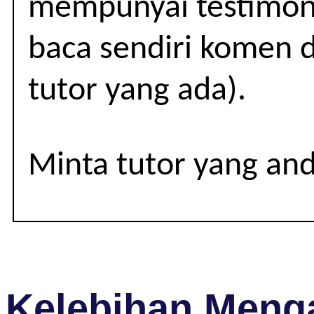
mempunyai testimoni
11
(IGCSE)
baca sendiri komen d
tutor yang ada).
Minta tutor yang an
Kelebihan Menga