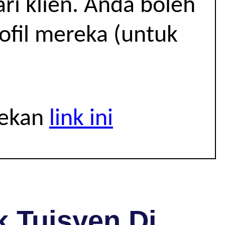
i klien. Anda boleh
rofil mereka (untuk
tekan
link ini
 Tuisyen Di