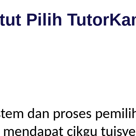
ut Pilih TutorKa
tem dan proses pemilih
endapat cikgu tuisyen