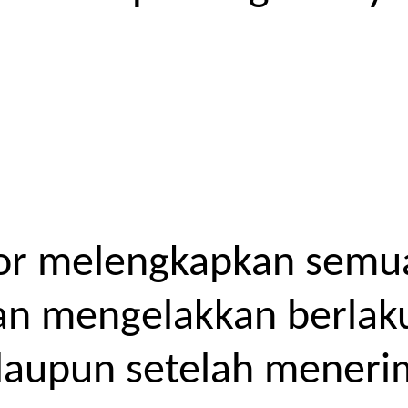
or melengkapkan semua
kan mengelakkan berlak
laupun setelah meneri