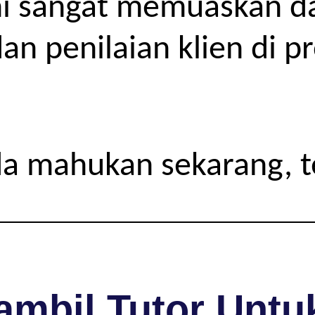
 sangat memuaskan dar
an penilaian klien di p
da mahukan sekarang, 
mbil Tutor Untuk