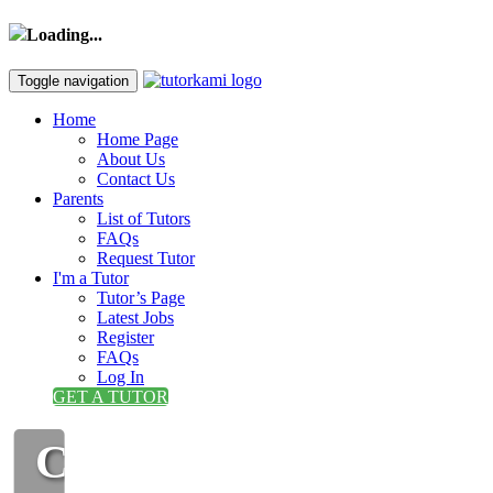
Loading...
Toggle navigation
Home
Home Page
About Us
Contact Us
Parents
List of Tutors
FAQs
Request Tutor
I'm a Tutor
Tutor’s Page
Latest Jobs
Register
FAQs
Log In
GET A TUTOR
CIKGU