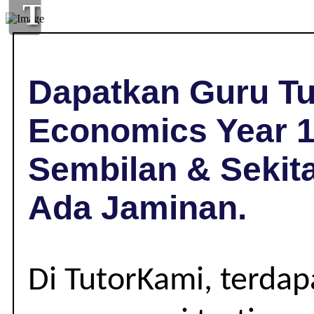
TUISYEN
ECONOMICS
DI
Dapatkan Guru Tu
ROMPIN,
Economics Year 1
NEGERI
Sembilan & Sekit
SEMBILAN
Ada Jaminan.
|
YEAR
Di TutorKami, terda
10-