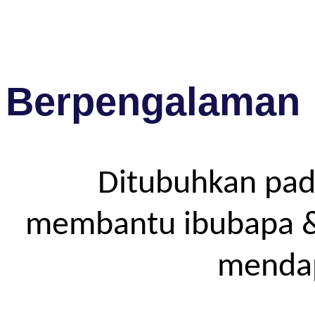
Berpengalaman
Ditubuhkan pad
membantu ibubapa & p
mendap