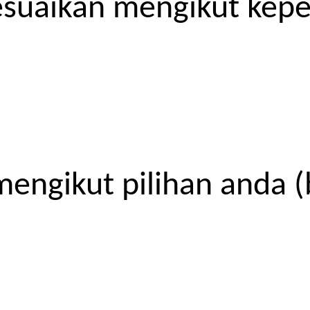
esuaikan mengikut kep
engikut pilihan anda (