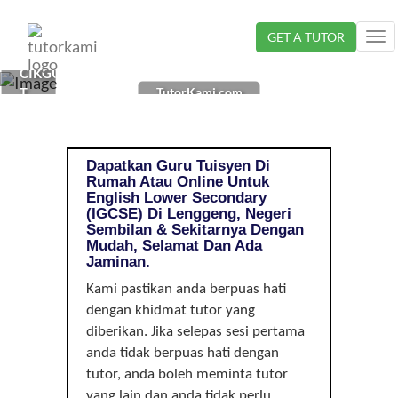
Loading...
GET A TUTOR
Tog
nav
CIKGU
TutorKami.com
TUISYEN
ENGLISH
DI
LENGGENG,
Dapatkan Guru Tuisyen Di
NEGERI
Rumah Atau Online Untuk
SEMBILAN
English Lower Secondary
|
(IGCSE) Di Lenggeng, Negeri
Sembilan & Sekitarnya Dengan
LOWER
Mudah, Selamat Dan Ada
SECONDARY
Jaminan.
(IGCSE)
Kami pastikan anda berpuas hati
dengan khidmat tutor yang
diberikan. Jika selepas sesi pertama
anda tidak berpuas hati dengan
tutor, anda boleh meminta tutor
yang lain dan anda tidak perlu