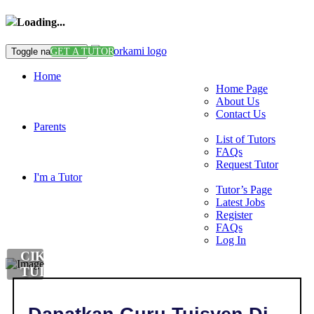
Loading...
Toggle navigation
GET A TUTOR
Home
Home Page
About Us
Contact Us
Parents
List of Tutors
FAQs
Request Tutor
I'm a Tutor
Tutor’s Page
Latest Jobs
Register
FAQs
Log In
CIKGU
TUISYEN
DI
,