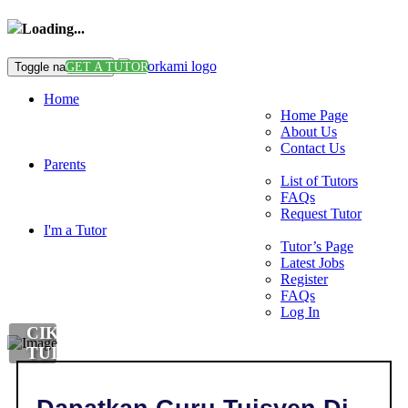
Loading...
Toggle navigation
GET A TUTOR
Home
Home Page
About Us
Contact Us
Parents
List of Tutors
FAQs
Request Tutor
I'm a Tutor
Tutor’s Page
Latest Jobs
Register
FAQs
Log In
CIKGU
TUISYEN
DI
,