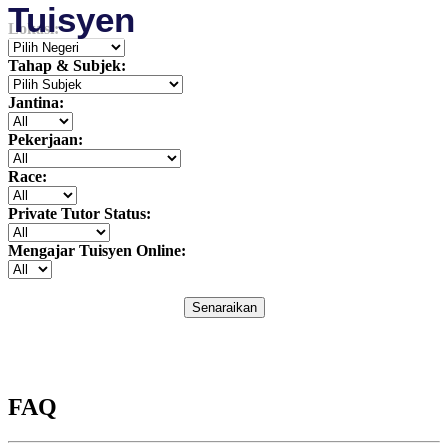
Tuisyen
Lokasi:
Tahap & Subjek:
Jantina:
Pekerjaan:
Race:
Private Tutor Status:
Mengajar Tuisyen Online:
Senaraikan
FAQ