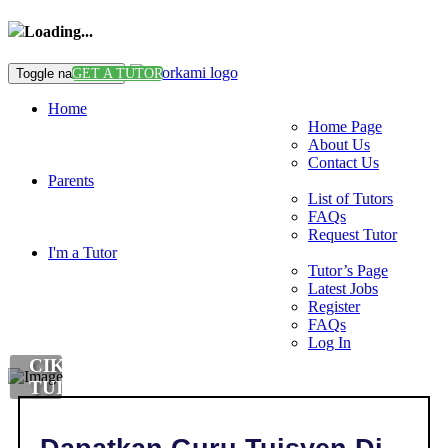
Loading...
Toggle navigation
GET A TUTOR
Home
Home Page
About Us
Contact Us
Parents
List of Tutors
FAQs
Request Tutor
I'm a Tutor
Tutor’s Page
Latest Jobs
Register
FAQs
Log In
CIKGU
TUISYEN
DI
,