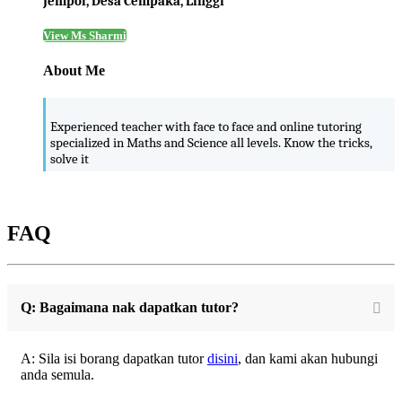
Jempol, Desa Cempaka, Linggi
View Ms Sharmi
About Me
Experienced teacher with face to face and online tutoring
specialized in Maths and Science all levels. Know the tricks,
solve it
FAQ
Q: Bagaimana nak dapatkan tutor?
A: Sila isi borang dapatkan tutor
disini
, dan kami akan hubungi
anda semula.