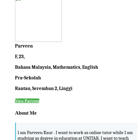
Parveen
F, 23,
Bahasa Malaysia, Mathematics, English
Pra-Sekolah
Rantau, Seremban 2, Linggi
View Parveen
About Me
I am Parveen Kaur . I want to work as online tutor while I am
studying as degree in education at UNITAR. I want to teach