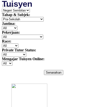
Tuisyen
Lokasi:
Tahap & Subjek:
Jantina:
Pekerjaan:
Race:
Private Tutor Status:
Mengajar Tuisyen Online:
Senaraikan