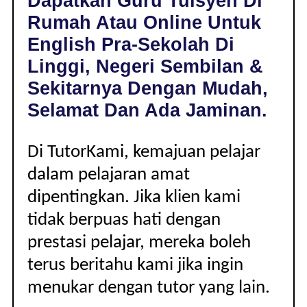
Dapatkan Guru Tuisyen Di
LINGGI,
Rumah Atau Online Untuk
NEGERI
SEMBILAN
English Pra-Sekolah Di
|
Linggi, Negeri Sembilan &
PRA-
SEKOLAH
Sekitarnya Dengan Mudah,
Selamat Dan Ada Jaminan.
Di TutorKami, kemajuan pelajar
dalam pelajaran amat
dipentingkan. Jika klien kami
tidak berpuas hati dengan
prestasi pelajar, mereka boleh
terus beritahu kami jika ingin
menukar dengan tutor yang lain.