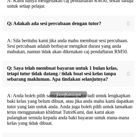
A: Kami hanya mengenakan caj pendaftaran RM50, sekali sahaja
untuk setiap pelajar.
Q: Adakah ada sesi percubaan dengan tutor?
A: Sila beritahu kami jika anda mahu membuat sesi percubaan.
Sesi percubaan adalah berbayar mengikut durasi yang anda
mahukan, namun tidak akan dikenakan caj pendaftaran RM50.
Q: Saya telah membuat bayaran untuk 1 bulan kelas,
tetapi tutor tidak datang / tidak buat sesi kelas tanpa
sebarang makluman. Apa tindakan selanjutnya?
TutorKami.com
A: Anda boleh pilih sama ada mahu tutor tadi untuk lengkapkan
baki kelas yang belum dibuat, atau jika anda mahu kami dapatkan
tutor yang lain untuk anda. Anda juga boleh pilih untuk tamatkan
terus menggunakan khidmat TutorKami, dan kami akan
pulangkan semula kepada anda baki bayaran untuk mana-mana
kelas yang tidak dibuat.