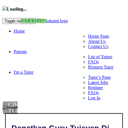
Loading...
Toggle navigation
GET A TUTOR
Home
Home Page
About Us
Contact Us
Parents
List of Tutors
FAQs
Request Tutor
I'm a Tutor
Tutor’s Page
Latest Jobs
Register
FAQs
Log In
CIKGU
TUISYEN
ENGLISH
DI