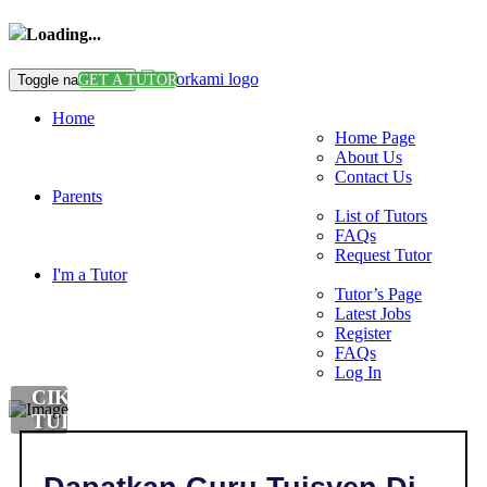
Loading...
Toggle navigation
GET A TUTOR
Home
Home Page
About Us
Contact Us
Parents
List of Tutors
FAQs
Request Tutor
I'm a Tutor
Tutor’s Page
Latest Jobs
Register
FAQs
Log In
CIKGU
TUISYEN
ENGLISH
DI