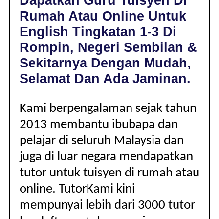
Dapatkan Guru Tuisyen Di
ROMPIN,
Rumah Atau Online Untuk
NEGERI
SEMBILAN
English Tingkatan 1-3 Di
|
Rompin, Negeri Sembilan &
TINGKATAN
1-
Sekitarnya Dengan Mudah,
3
Selamat Dan Ada Jaminan.
Kami berpengalaman sejak tahun
2013 membantu ibubapa dan
pelajar di seluruh Malaysia dan
juga di luar negara mendapatkan
tutor untuk tuisyen di rumah atau
online. TutorKami kini
mempunyai lebih dari 3000 tutor