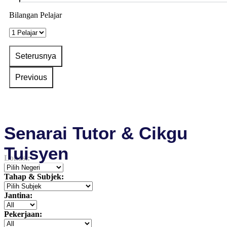
Bilangan Pelajar
Senarai Tutor & Cikgu
Tuisyen
Lokasi:
Tahap & Subjek:
Jantina:
Pekerjaan: