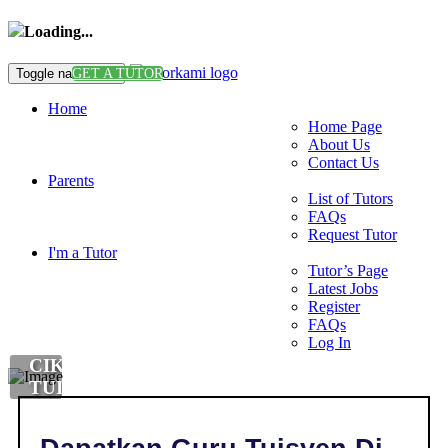
Loading...
Toggle navigation
GET A TUTOR
Home
Home Page
About Us
Contact Us
Parents
List of Tutors
FAQs
Request Tutor
I'm a Tutor
Tutor’s Page
Latest Jobs
Register
FAQs
Log In
CIKGU
TUISYEN
DI
,