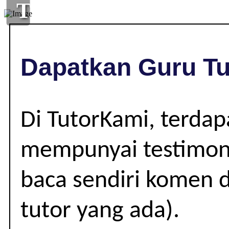
TUISYEN
DI
,
Dapatkan Guru Tu
|
Di TutorKami, terda
mempunyai testimoni
baca sendiri komen d
tutor yang ada).