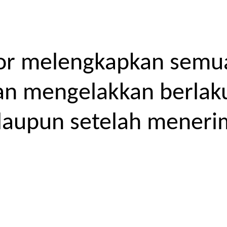
or melengkapkan semua
kan mengelakkan berlak
laupun setelah meneri