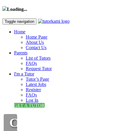
Loading...
Toggle navigation
Home
Home Page
About Us
Contact Us
Parents
List of Tutors
FAQs
Request Tutor
I'm a Tutor
Tutor’s Page
Latest Jobs
Register
FAQs
Log In
GET A TUTOR
CIKGU