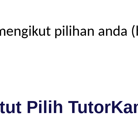
engikut pilihan anda (
ut Pilih TutorKa