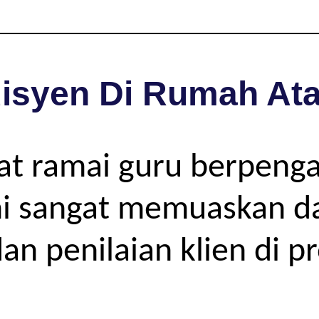
isyen Di Rumah Ata
pat ramai guru berpeng
 sangat memuaskan dar
an penilaian klien di p