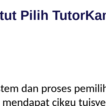
ut Pilih TutorKa
tem dan proses pemilih
endapat cikgu tuisyen