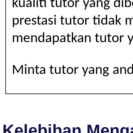
kualiti tutor yang d
(IGCSE)
prestasi tutor tidak
mendapatkan tutor y
Minta tutor yang an
Kelebihan Menga