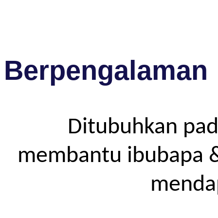
Berpengalaman
Ditubuhkan pad
membantu ibubapa & p
mendap