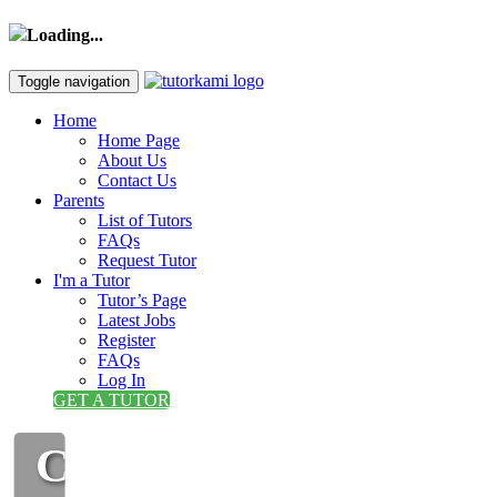
Loading...
Toggle navigation
Home
Home Page
About Us
Contact Us
Parents
List of Tutors
FAQs
Request Tutor
I'm a Tutor
Tutor’s Page
Latest Jobs
Register
FAQs
Log In
GET A TUTOR
CIKGU