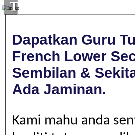
TUISYEN
FRENCH
DI
Dapatkan Guru Tu
NILAI,
French Lower Seco
NEGERI
Sembilan & Sekit
SEMBILAN
Ada Jaminan.
|
LOWER
Kami mahu anda sent
SECONDARY