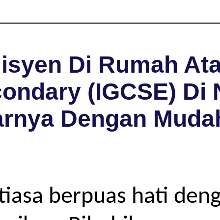
isyen Di Rumah Ata
ndary (IGCSE) Di N
arnya Dengan Muda
iasa berpuas hati deng