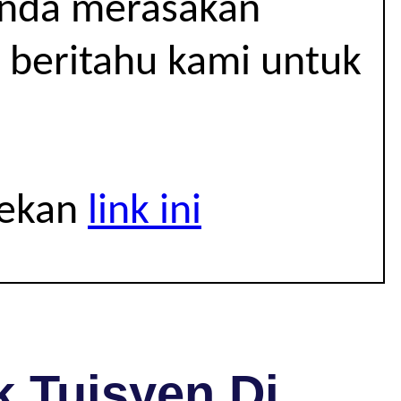
 anda merasakan
 beritahu kami untuk
tekan
link ini
 Tuisyen Di