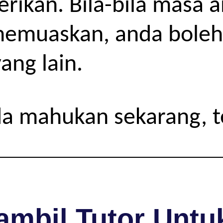
iberikan. Bila-bila masa
 memuaskan, anda boleh
ang lain.
da mahukan sekarang, 
mbil Tutor Untuk