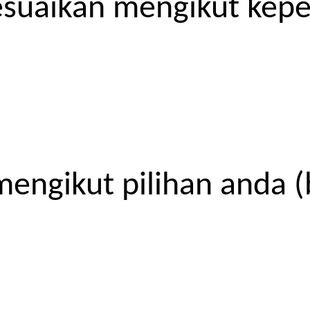
esuaikan mengikut kep
engikut pilihan anda (