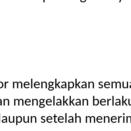
or melengkapkan semua
kan mengelakkan berlak
laupun setelah meneri