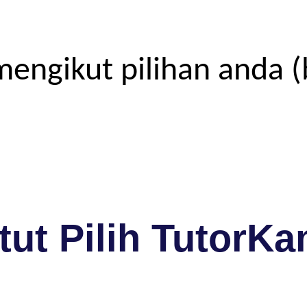
engikut pilihan anda (
ut Pilih TutorKa