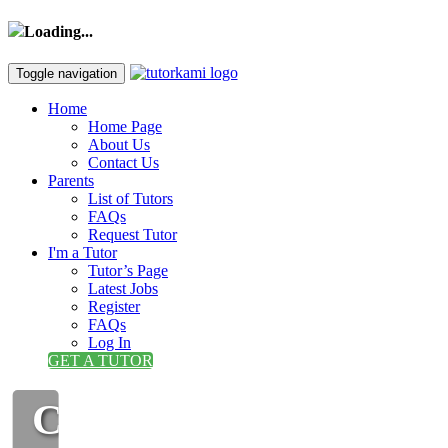
Loading...
Toggle navigation
Home
Home Page
About Us
Contact Us
Parents
List of Tutors
FAQs
Request Tutor
I'm a Tutor
Tutor’s Page
Latest Jobs
Register
FAQs
Log In
GET A TUTOR
CIKGU