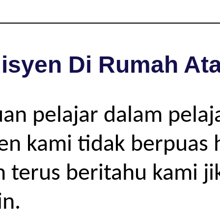
isyen Di Rumah Ata
uan pelajar dalam pela
ien kami tidak berpuas 
h terus beritahu kami j
in.