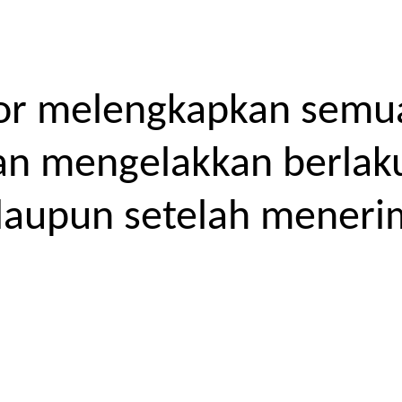
or melengkapkan semua
kan mengelakkan berlak
laupun setelah meneri