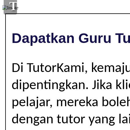
TUISYEN
DI
,
Dapatkan Guru Tu
|
Di TutorKami, kemaj
dipentingkan. Jika kl
pelajar, mereka bole
dengan tutor yang la