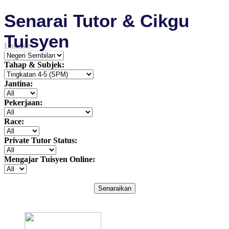
Senarai Tutor & Cikgu
Tuisyen
Lokasi:
Tahap & Subjek:
Jantina:
Pekerjaan:
Race:
Private Tutor Status:
Mengajar Tuisyen Online:
Senaraikan