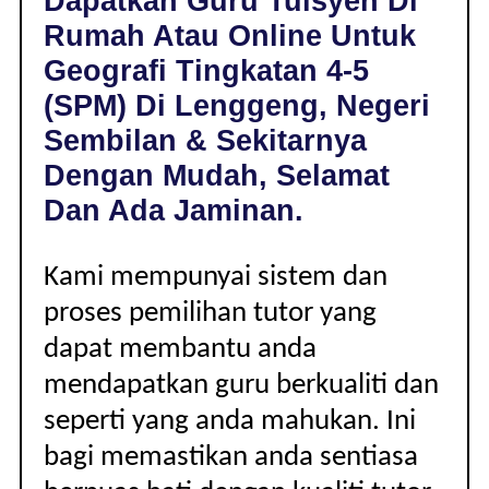
Dapatkan Guru Tuisyen Di
LENGGENG,
Rumah Atau Online Untuk
NEGERI
SEMBILAN
Geografi Tingkatan 4-5
|
(SPM) Di Lenggeng, Negeri
TINGKATAN
4-
Sembilan & Sekitarnya
5
Dengan Mudah, Selamat
(SPM)
Dan Ada Jaminan.
Kami mempunyai sistem dan
proses pemilihan tutor yang
dapat membantu anda
mendapatkan guru berkualiti dan
seperti yang anda mahukan. Ini
bagi memastikan anda sentiasa