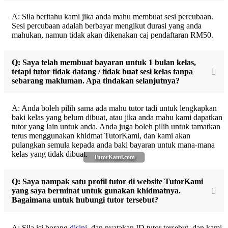
A: Sila beritahu kami jika anda mahu membuat sesi percubaan.
Sesi percubaan adalah berbayar mengikut durasi yang anda
mahukan, namun tidak akan dikenakan caj pendaftaran RM50.
Q: Saya telah membuat bayaran untuk 1 bulan kelas,
tetapi tutor tidak datang / tidak buat sesi kelas tanpa
sebarang makluman. Apa tindakan selanjutnya?
A: Anda boleh pilih sama ada mahu tutor tadi untuk lengkapkan
baki kelas yang belum dibuat, atau jika anda mahu kami dapatkan
tutor yang lain untuk anda. Anda juga boleh pilih untuk tamatkan
terus menggunakan khidmat TutorKami, dan kami akan
pulangkan semula kepada anda baki bayaran untuk mana-mana
kelas yang tidak dibuat.
TutorKami.com
Q: Saya nampak satu profil tutor di website TutorKami
yang saya berminat untuk gunakan khidmatnya.
Bagaimana untuk hubungi tutor tersebut?
A: Sila isi borang
disini
, dan nyatakan ID tutor tersebut, dan kami