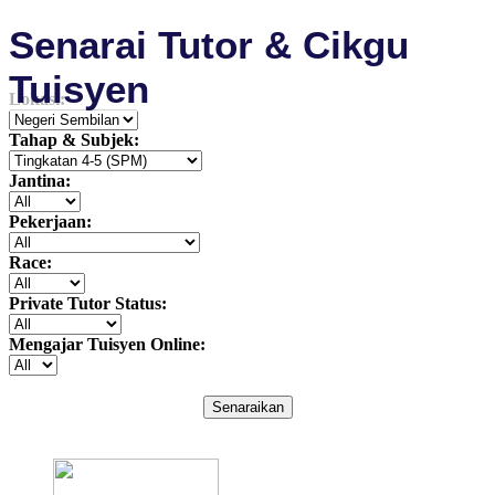
Senarai Tutor & Cikgu
Tuisyen
Lokasi:
Tahap & Subjek:
Jantina:
Pekerjaan:
Race:
Private Tutor Status:
Mengajar Tuisyen Online:
Senaraikan