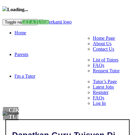
Loading...
Toggle navigation
GET A TUTOR
Home
Home Page
About Us
Contact Us
Parents
List of Tutors
FAQs
Request Tutor
I'm a Tutor
Tutor’s Page
Latest Jobs
Register
FAQs
Log In
CIKGU
TUISYEN
GEOGRAFI
DI