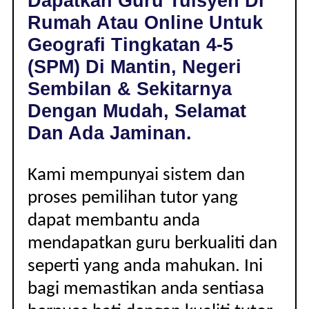
Dapatkan Guru Tuisyen Di
MANTIN,
Rumah Atau Online Untuk
NEGERI
SEMBILAN
Geografi Tingkatan 4-5
|
(SPM) Di Mantin, Negeri
TINGKATAN
4-
Sembilan & Sekitarnya
5
Dengan Mudah, Selamat
(SPM)
Dan Ada Jaminan.
Kami mempunyai sistem dan
proses pemilihan tutor yang
dapat membantu anda
mendapatkan guru berkualiti dan
seperti yang anda mahukan. Ini
bagi memastikan anda sentiasa