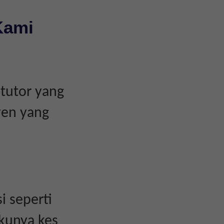
Kami
tutor yang
yen yang
i seperti
akunya kes