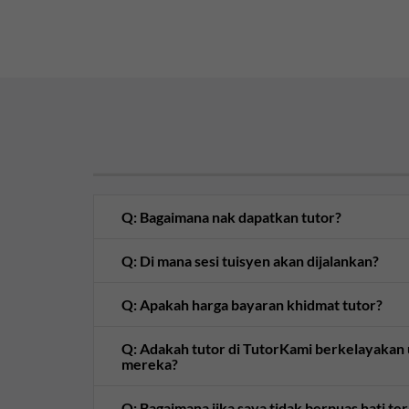
Q: Bagaimana nak dapatkan tutor?
Q: Di mana sesi tuisyen akan dijalankan?
Q: Apakah harga bayaran khidmat tutor?
Q: Adakah tutor di TutorKami berkelayaka
mereka?
Q: Bagaimana jika saya tidak berpuas hati te