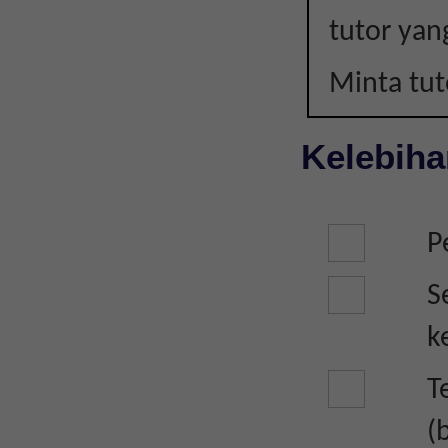
tutor yan
Minta tu
Kelebiha
P
S
k
T
(