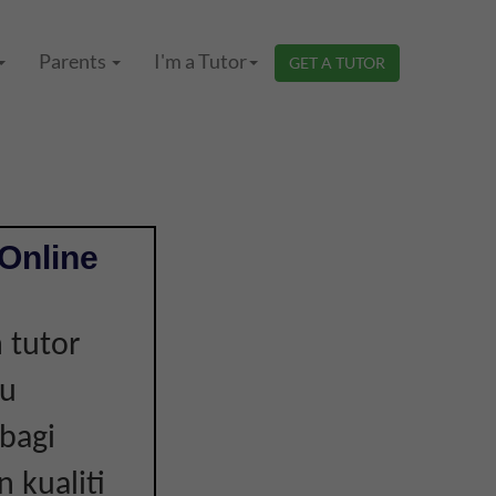
Parents
I'm a Tutor
GET A TUTOR
Online
 tutor
ru
 bagi
 kualiti