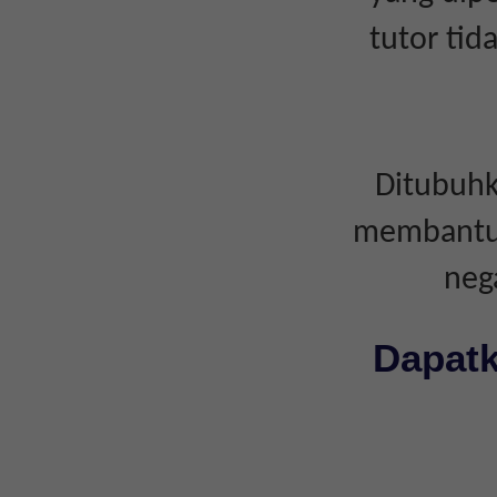
tutor ti
Ditubuhk
membantu i
neg
Dapatk