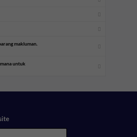
sebarang makluman.
aimana untuk
site