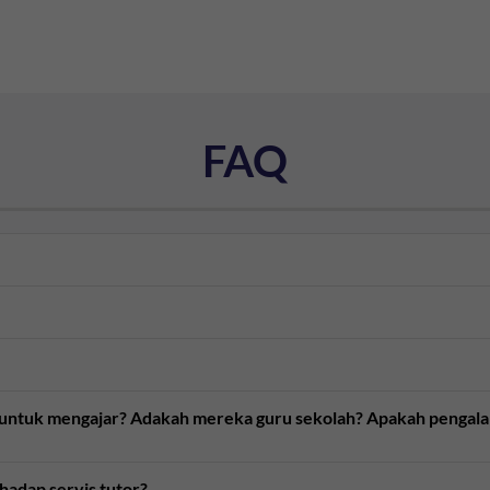
FAQ
n untuk mengajar? Adakah mereka guru sekolah? Apakah pengal
rhadap servis tutor?