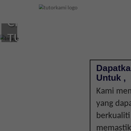
Loading...
CIKGU
TUISYEN
DI
,
Dapatka
Untuk ,
|
Kami mem
yang dap
berkualit
memastika