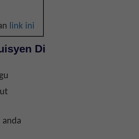
kan
link ini
uisyen Di
kgu
ut
n anda