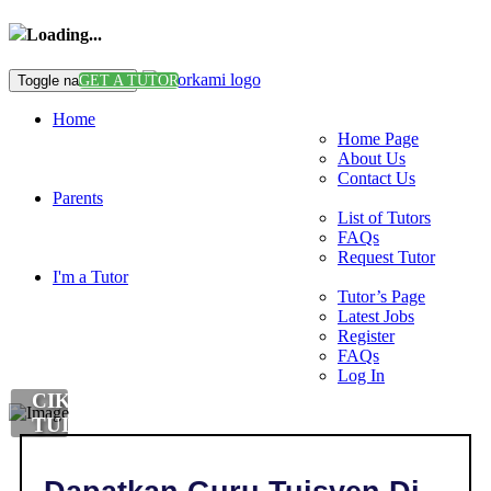
Loading...
Toggle navigation
GET A TUTOR
Home
Home Page
About Us
Contact Us
Parents
List of Tutors
FAQs
Request Tutor
I'm a Tutor
Tutor’s Page
Latest Jobs
Register
FAQs
Log In
CIKGU
TUISYEN
DI
,