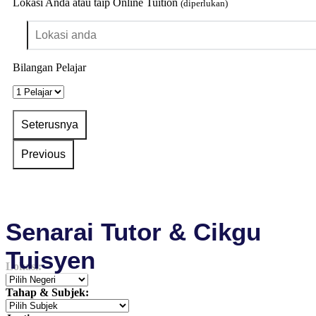
Lokasi Anda atau taip Online Tuition
(diperlukan)
Bilangan Pelajar
Senarai Tutor & Cikgu
Tuisyen
Lokasi:
Tahap & Subjek: