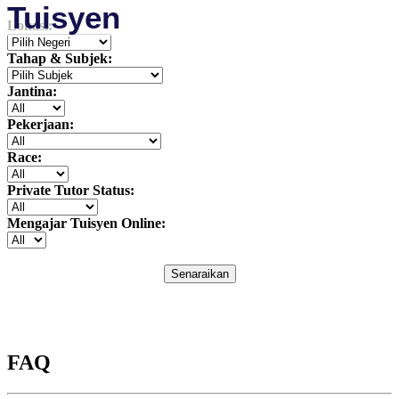
Tuisyen
Lokasi:
Tahap & Subjek:
Jantina:
Pekerjaan:
Race:
Private Tutor Status:
Mengajar Tuisyen Online:
Senaraikan
FAQ