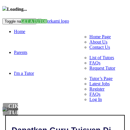
Loading...
Toggle navigation
GET A TUTOR
Home
Home Page
About Us
Contact Us
Parents
List of Tutors
FAQs
Request Tutor
I'm a Tutor
Tutor’s Page
Latest Jobs
Register
FAQs
Log In
CIKGU
TUISYEN
DI
,