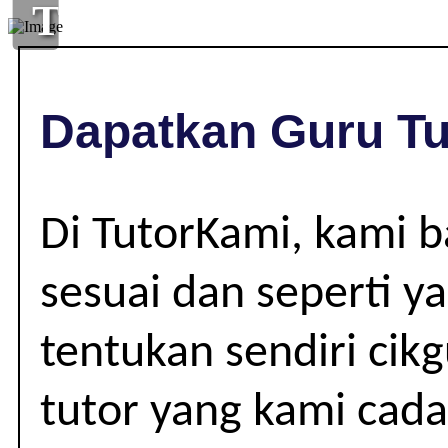
TUISYEN
DI
,
Dapatkan Guru Tu
|
Di TutorKami, kami 
sesuai dan seperti y
tentukan sendiri cik
tutor yang kami cad