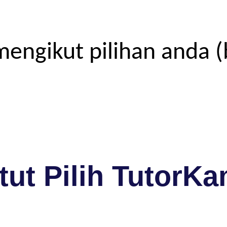
engikut pilihan anda (
ut Pilih TutorKa