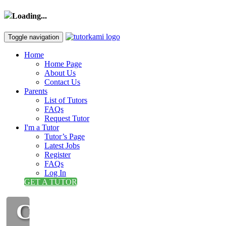
Loading...
Toggle navigation
Home
Home Page
About Us
Contact Us
Parents
List of Tutors
FAQs
Request Tutor
I'm a Tutor
Tutor’s Page
Latest Jobs
Register
FAQs
Log In
GET A TUTOR
CIKGU