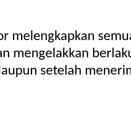
or melengkapkan semua
kan mengelakkan berlak
laupun setelah meneri