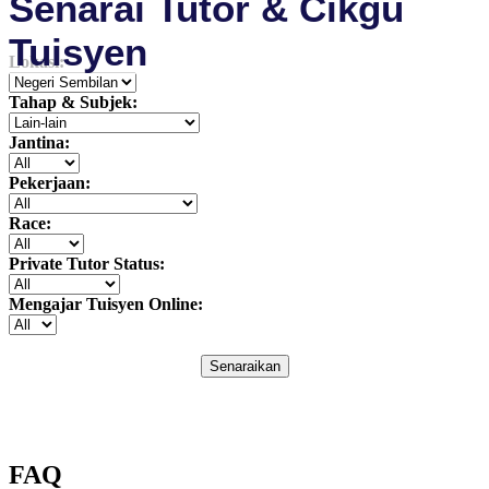
Senarai Tutor & Cikgu
Tuisyen
Lokasi:
Tahap & Subjek:
Jantina:
Pekerjaan:
Race:
Private Tutor Status:
Mengajar Tuisyen Online:
Senaraikan
FAQ