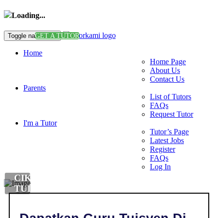
Loading...
Toggle navigation
GET A TUTOR
Home
Home Page
About Us
Contact Us
Parents
List of Tutors
FAQs
Request Tutor
I'm a Tutor
Tutor’s Page
Latest Jobs
Register
FAQs
Log In
CIKGU
TUISYEN
GITAR
DI