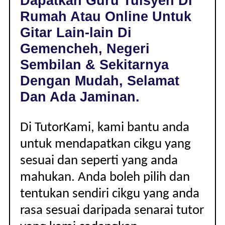
Dapatkan Guru Tuisyen Di
GEMENCHEH,
Rumah Atau Online Untuk
NEGERI
SEMBILAN
Gitar Lain-lain Di
|
Gemencheh, Negeri
LAIN-
LAIN
Sembilan & Sekitarnya
Dengan Mudah, Selamat
Dan Ada Jaminan.
Di TutorKami, kami bantu anda
untuk mendapatkan cikgu yang
sesuai dan seperti yang anda
mahukan. Anda boleh pilih dan
tentukan sendiri cikgu yang anda
rasa sesuai daripada senarai tutor