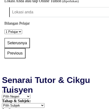
Lokasi Anda atau taip Online Tuition
(diperlukan)
Bilangan Pelajar
Senarai Tutor & Cikgu
Tuisyen
Lokasi:
Tahap & Subjek: