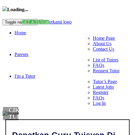
Loading...
Toggle navigation
GET A TUTOR
Home
Home Page
About Us
Contact Us
Parents
List of Tutors
FAQs
Request Tutor
I'm a Tutor
Tutor’s Page
Latest Jobs
Register
FAQs
Log In
CIKGU
TUISYEN
DI
,