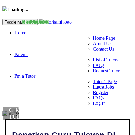
Loading...
Toggle navigation
GET A TUTOR
Home
Home Page
About Us
Contact Us
Parents
List of Tutors
FAQs
Request Tutor
I'm a Tutor
Tutor’s Page
Latest Jobs
Register
FAQs
Log In
CIKGU
TUISYEN
DI
,