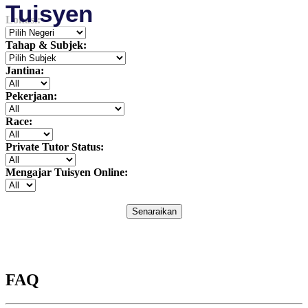
Tuisyen
Lokasi:
Tahap & Subjek:
Jantina:
Pekerjaan:
Race:
Private Tutor Status:
Mengajar Tuisyen Online:
Senaraikan
FAQ