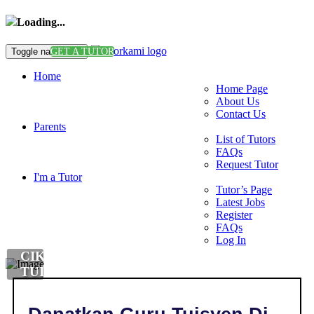
Loading...
Toggle navigation
GET A TUTOR
Home
Home Page
About Us
Contact Us
Parents
List of Tutors
FAQs
Request Tutor
I'm a Tutor
Tutor’s Page
Latest Jobs
Register
FAQs
Log In
CIKGU
TUISYEN
DI
,