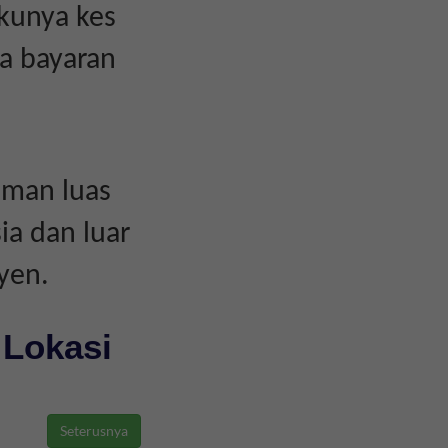
akunya kes
a bayaran
aman luas
ia dan luar
yen.
 Lokasi