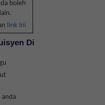
nda boleh
ain.
kan
link ini
uisyen Di
kgu
ut
n anda