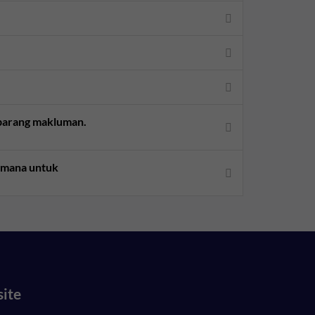
sebarang makluman.
aimana untuk
site