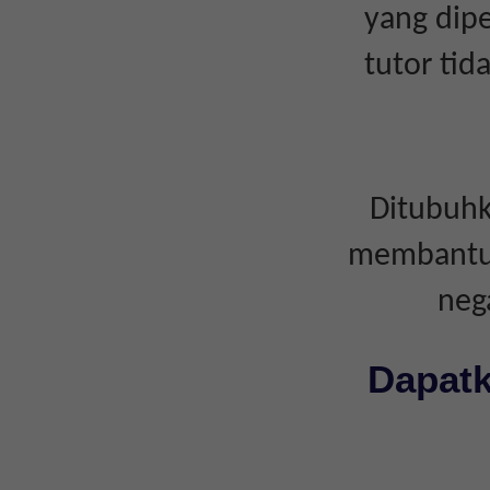
yang dipe
tutor ti
Ditubuhk
membantu i
neg
Dapatk