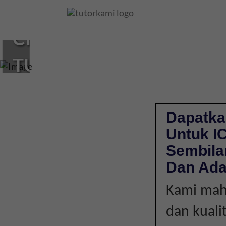
Loading...
CIKGU
TUISYEN
ICT
DI
Dapatka
Untuk IC
JOHOL,
Sembila
NEGERI
Dan Ada
Kami mahu
SEMBILAN
dan kuali
|