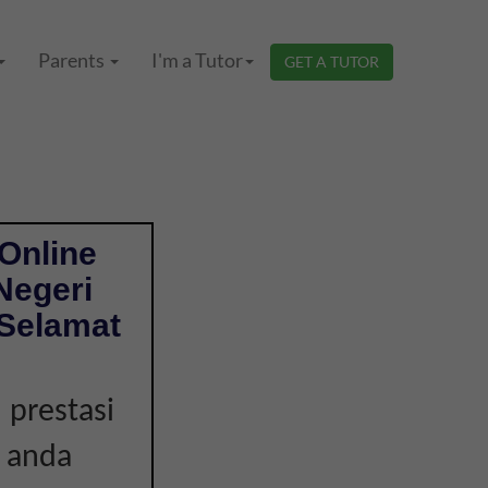
Parents
I'm a Tutor
GET A TUTOR
Online
Negeri
 Selamat
 prestasi
a anda