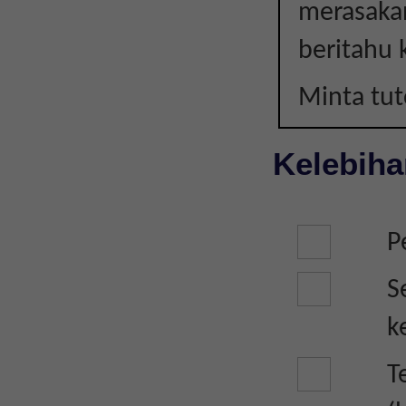
merasakan
YEAR
beritahu 
10-
Minta tu
11
Kelebiha
(IGCSE)
P
S
k
T