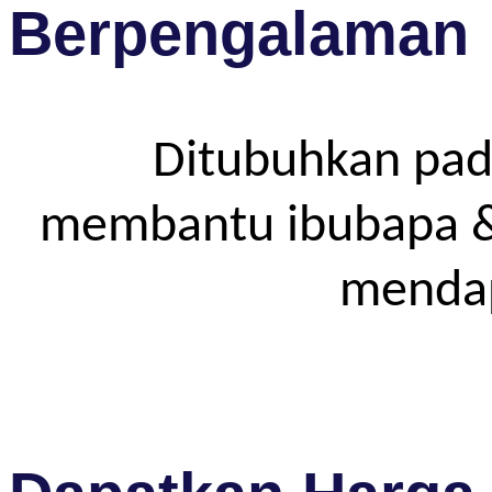
Berpengalaman
Ditubuhkan pad
membantu ibubapa & p
mendap