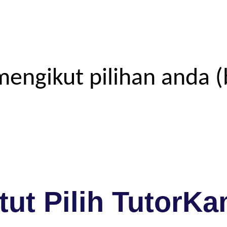
engikut pilihan anda (
ut Pilih TutorKa