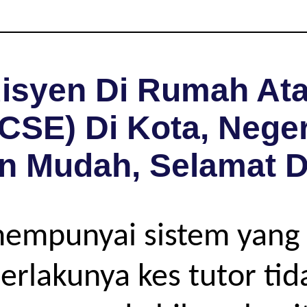
isyen Di Rumah Ata
GCSE) Di Kota, Nege
n Mudah, Selamat 
mempunyai sistem yang
rlakunya kes tutor tida