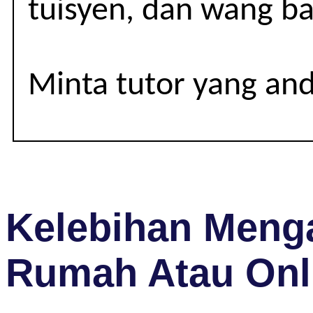
11
tuisyen, dan wang ba
(IGCSE)
Minta tutor yang an
Kelebihan Menga
Rumah Atau Onl