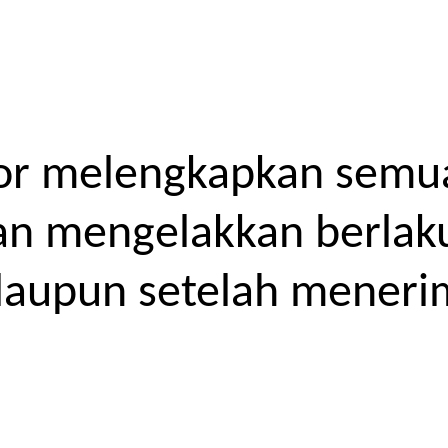
or melengkapkan semua
kan mengelakkan berlak
laupun setelah meneri