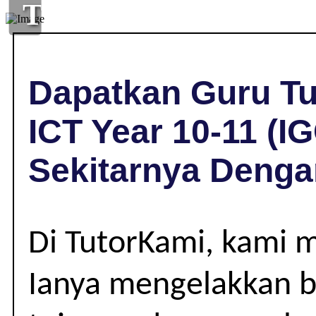
TUISYEN
ICT
DI
Dapatkan Guru Tu
KOTA,
ICT Year 10-11 (I
NEGERI
Sekitarnya Denga
SEMBILAN
|
Di TutorKami, kami 
YEAR
Ianya mengelakkan be
10-