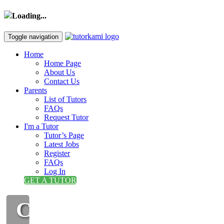
Loading...
Toggle navigation
Home
Home Page
About Us
Contact Us
Parents
List of Tutors
FAQs
Request Tutor
I'm a Tutor
Tutor’s Page
Latest Jobs
Register
FAQs
Log In
GET A TUTOR
CIKGU