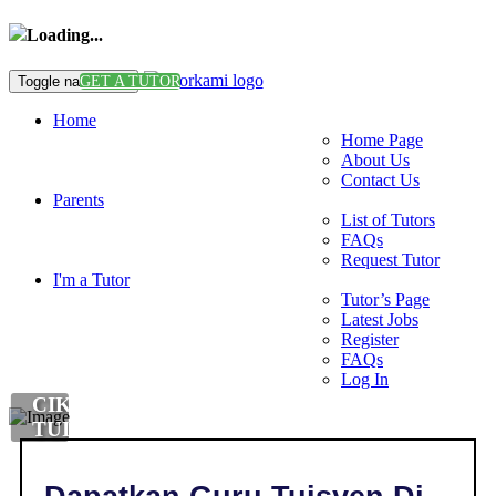
Loading...
Toggle navigation
GET A TUTOR
Home
Home Page
About Us
Contact Us
Parents
List of Tutors
FAQs
Request Tutor
I'm a Tutor
Tutor’s Page
Latest Jobs
Register
FAQs
Log In
CIKGU
TUISYEN
IELTS
DI