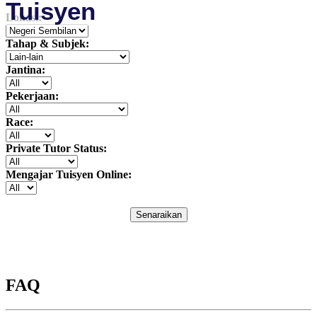
Tuisyen
Lokasi:
Tahap & Subjek:
Jantina:
Pekerjaan:
Race:
Private Tutor Status:
Mengajar Tuisyen Online:
Senaraikan
FAQ