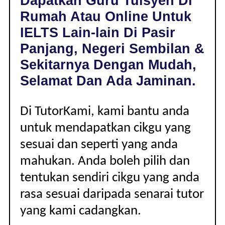
Dapatkan Guru Tuisyen Di
PASIR
Rumah Atau Online Untuk
PANJANG,
NEGERI
IELTS Lain-lain Di Pasir
SEMBILAN
Panjang, Negeri Sembilan &
|
LAIN-
Sekitarnya Dengan Mudah,
LAIN
Selamat Dan Ada Jaminan.
Di TutorKami, kami bantu anda
untuk mendapatkan cikgu yang
sesuai dan seperti yang anda
mahukan. Anda boleh pilih dan
tentukan sendiri cikgu yang anda
rasa sesuai daripada senarai tutor
yang kami cadangkan.