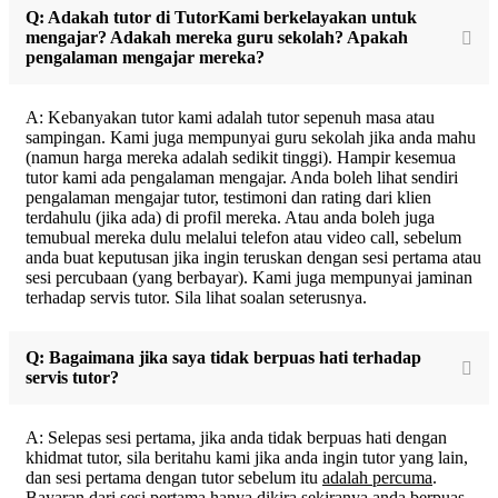
Q: Adakah tutor di TutorKami berkelayakan untuk
mengajar? Adakah mereka guru sekolah? Apakah
pengalaman mengajar mereka?
A: Kebanyakan tutor kami adalah tutor sepenuh masa atau
sampingan. Kami juga mempunyai guru sekolah jika anda mahu
(namun harga mereka adalah sedikit tinggi). Hampir kesemua
tutor kami ada pengalaman mengajar. Anda boleh lihat sendiri
pengalaman mengajar tutor, testimoni dan rating dari klien
terdahulu (jika ada) di profil mereka. Atau anda boleh juga
temubual mereka dulu melalui telefon atau video call, sebelum
anda buat keputusan jika ingin teruskan dengan sesi pertama atau
sesi percubaan (yang berbayar). Kami juga mempunyai jaminan
terhadap servis tutor. Sila lihat soalan seterusnya.
Q: Bagaimana jika saya tidak berpuas hati terhadap
servis tutor?
A: Selepas sesi pertama, jika anda tidak berpuas hati dengan
khidmat tutor, sila beritahu kami jika anda ingin tutor yang lain,
dan sesi pertama dengan tutor sebelum itu
adalah percuma
.
Bayaran dari sesi pertama hanya dikira sekiranya anda berpuas