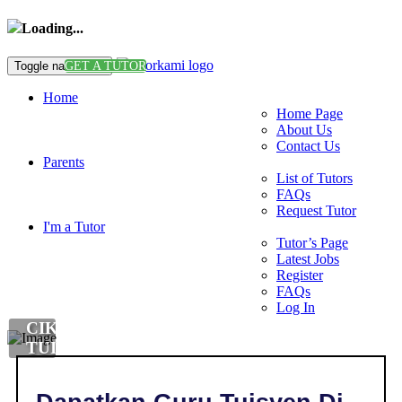
Loading...
Toggle navigation
GET A TUTOR
Home
Home Page
About Us
Contact Us
Parents
List of Tutors
FAQs
Request Tutor
I'm a Tutor
Tutor’s Page
Latest Jobs
Register
FAQs
Log In
CIKGU
TUISYEN
IELTS
DI