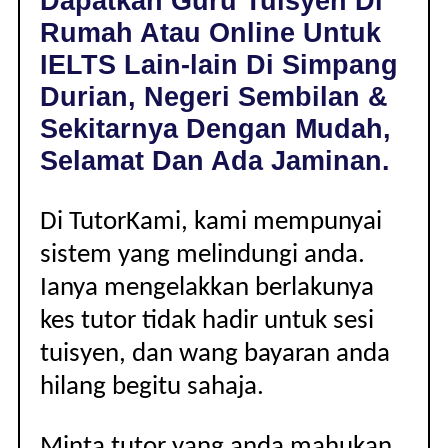
Dapatkan Guru Tuisyen Di
SIMPANG
Rumah Atau Online Untuk
DURIAN,
NEGERI
IELTS Lain-lain Di Simpang
SEMBILAN
Durian, Negeri Sembilan &
|
LAIN-
Sekitarnya Dengan Mudah,
LAIN
Selamat Dan Ada Jaminan.
Di TutorKami, kami mempunyai
sistem yang melindungi anda.
Ianya mengelakkan berlakunya
kes tutor tidak hadir untuk sesi
tuisyen, dan wang bayaran anda
hilang begitu sahaja.
Minta tutor yang anda mahukan