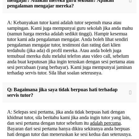
mengajar? Adakah mereka guru sekolah? Apakah
pengalaman mengajar mereka?
A: Kebanyakan tutor kami adalah tutor sepenuh masa atau
sampingan. Kami juga mempunyai guru sekolah jika anda mahu
(namun harga mereka adalah sedikit tinggi). Hampir kesemua
tutor kami ada pengalaman mengajar. Anda boleh lihat sendiri
pengalaman mengajar tutor, testimoni dan rating dari klien
terdahulu (jika ada) di profil mereka. Atau anda boleh juga
temubual mereka dulu melalui telefon atau video call, sebelum
anda buat keputusan jika ingin teruskan dengan sesi pertama atau
sesi percubaan (yang berbayar). Kami juga mempunyai jaminan
terhadap servis tutor. Sila lihat soalan seterusnya.
Q: Bagaimana jika saya tidak berpuas hati terhadap
servis tutor?
A: Selepas sesi pertama, jika anda tidak berpuas hati dengan
khidmat tutor, sila beritahu kami jika anda ingin tutor yang lain,
dan sesi pertama dengan tutor sebelum itu
adalah percuma
.
Bayaran dari sesi pertama hanya dikira sekiranya anda berpuas
hati dengan tutor dan meneruskan ke sesi kedua dan seterusnya.