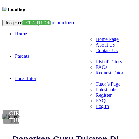
Loading...
Toggle navigation
GET A TUTOR
Home
Home Page
About Us
Contact Us
Parents
List of Tutors
FAQs
Request Tutor
I'm a Tutor
Tutor’s Page
Latest Jobs
Register
FAQs
Log In
CIKGU
TUISYEN
DI
,