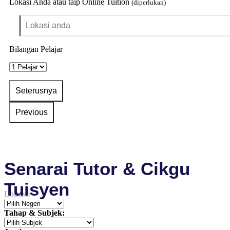
Lokasi Anda atau taip Online Tuition
(diperlukan)
Bilangan Pelajar
Senarai Tutor & Cikgu
Tuisyen
Lokasi:
Tahap & Subjek: