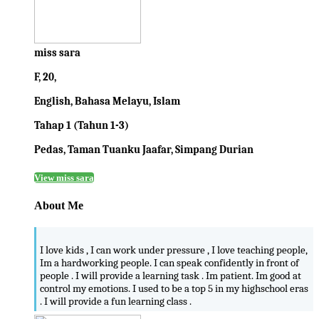
miss sara
F, 20,
English, Bahasa Melayu, Islam
Tahap 1 (Tahun 1-3)
Pedas, Taman Tuanku Jaafar, Simpang Durian
View miss sara
About Me
I love kids , I can work under pressure , I love teaching people,
Im a hardworking people. I can speak confidently in front of
people . I will provide a learning task . Im patient. Im good at
control my emotions. I used to be a top 5 in my highschool eras
. I will provide a fun learning class .