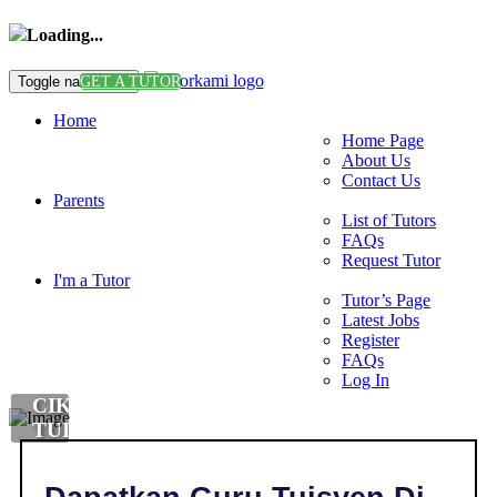
Loading...
Toggle navigation
GET A TUTOR
Home
Home Page
About Us
Contact Us
Parents
List of Tutors
FAQs
Request Tutor
I'm a Tutor
Tutor’s Page
Latest Jobs
Register
FAQs
Log In
CIKGU
TUISYEN
ISLAM
DI