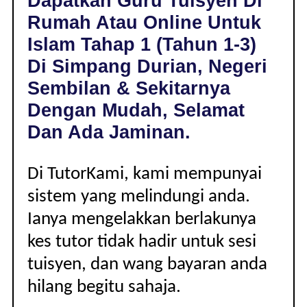
Dapatkan Guru Tuisyen Di
SIMPANG
Rumah Atau Online Untuk
DURIAN,
NEGERI
Islam Tahap 1 (Tahun 1-3)
SEMBILAN
Di Simpang Durian, Negeri
|
TAHAP
Sembilan & Sekitarnya
1
Dengan Mudah, Selamat
(TAHUN
1-
Dan Ada Jaminan.
3)
Di TutorKami, kami mempunyai
sistem yang melindungi anda.
Ianya mengelakkan berlakunya
kes tutor tidak hadir untuk sesi
tuisyen, dan wang bayaran anda
hilang begitu sahaja.