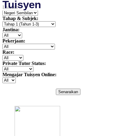
Tuisyen
Lokasi:
Tahap & Subjek:
Jantina:
Pekerjaan:
Race:
Private Tutor Status:
Mengajar Tuisyen Online:
Senaraikan