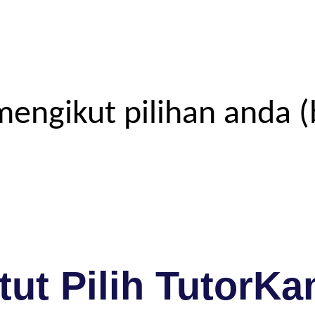
engikut pilihan anda (
ut Pilih TutorKa