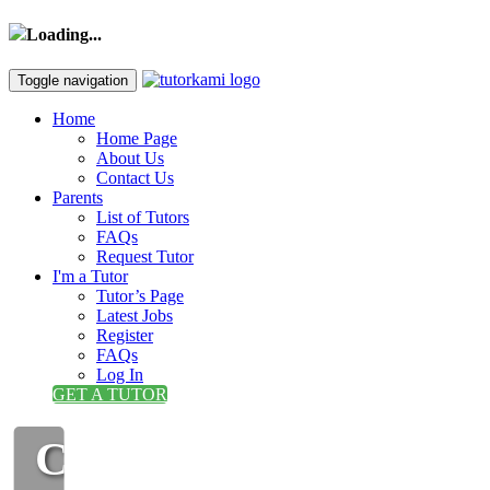
Loading...
Toggle navigation
Home
Home Page
About Us
Contact Us
Parents
List of Tutors
FAQs
Request Tutor
I'm a Tutor
Tutor’s Page
Latest Jobs
Register
FAQs
Log In
GET A TUTOR
CIKGU