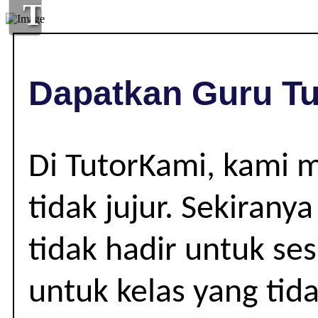
TUISYEN
DI
,
Dapatkan Guru Tu
|
Di TutorKami, kami 
tidak jujur. Sekiran
tidak hadir untuk se
untuk kelas yang tid