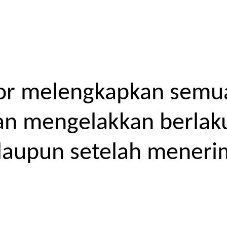
or melengkapkan semua
kan mengelakkan berlak
laupun setelah meneri