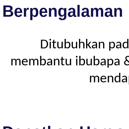
Berpengalaman
Ditubuhkan pad
membantu ibubapa & p
mendap