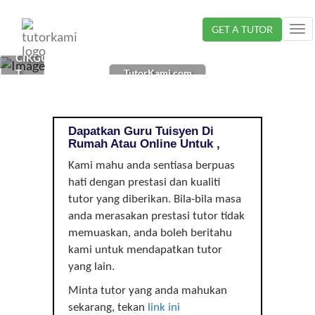
Loading...
GET A TUTOR
Tog
nav
CIKGU
TutorKami.com
TUISYEN
DI
, |
Dapatkan Guru Tuisyen Di
Rumah Atau Online Untuk ,
Kami mahu anda sentiasa berpuas
hati dengan prestasi dan kualiti
tutor yang diberikan. Bila-bila masa
anda merasakan prestasi tutor tidak
memuaskan, anda boleh beritahu
kami untuk mendapatkan tutor
yang lain.
Minta tutor yang anda mahukan
sekarang, tekan
link ini