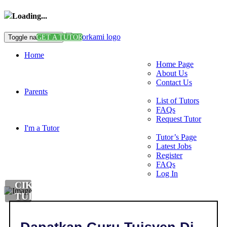
Loading...
Toggle navigation
GET A TUTOR
Home
Home Page
About Us
Contact Us
Parents
List of Tutors
FAQs
Request Tutor
I'm a Tutor
Tutor’s Page
Latest Jobs
Register
FAQs
Log In
CIKGU
TUISYEN
DI
,