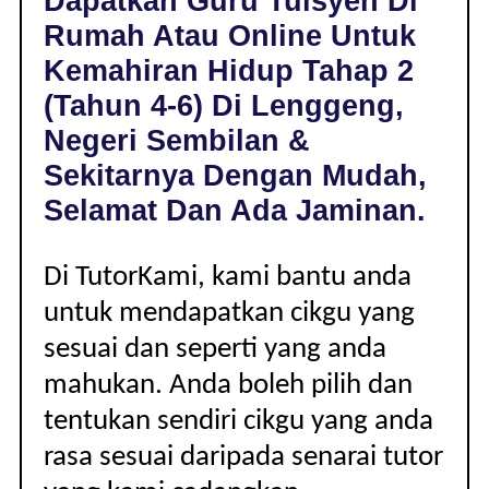
Dapatkan Guru Tuisyen Di
DI
Rumah Atau Online Untuk
LENGGENG,
NEGERI
Kemahiran Hidup Tahap 2
SEMBILAN
(Tahun 4-6) Di Lenggeng,
|
TAHAP
Negeri Sembilan &
2
Sekitarnya Dengan Mudah,
(TAHUN
4-
Selamat Dan Ada Jaminan.
6)
Di TutorKami, kami bantu anda
untuk mendapatkan cikgu yang
sesuai dan seperti yang anda
mahukan. Anda boleh pilih dan
tentukan sendiri cikgu yang anda
rasa sesuai daripada senarai tutor