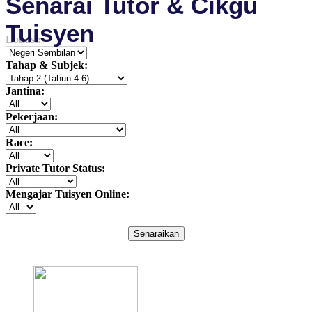
Senarai Tutor & Cikgu
Tuisyen
Lokasi:
Tahap & Subjek:
Jantina:
Pekerjaan:
Race:
Private Tutor Status:
Mengajar Tuisyen Online:
Senaraikan