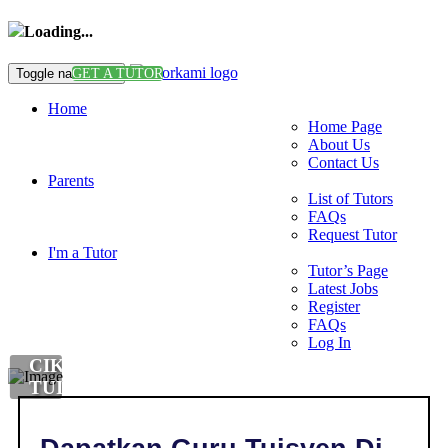
Loading...
Toggle navigation
GET A TUTOR
Home
Home Page
About Us
Contact Us
Parents
List of Tutors
FAQs
Request Tutor
I'm a Tutor
Tutor’s Page
Latest Jobs
Register
FAQs
Log In
CIKGU
TUISYEN
KEMAHIRAN
HIDUP