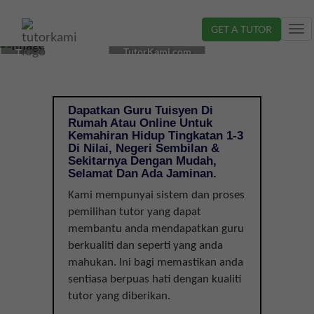
GET A TUTOR
Tog
CIKGU
nav
TutorKami.com
TUISYEN
KEMAHIRAN
HIDUP
DI
Dapatkan Guru Tuisyen Di
NILAI,
Rumah Atau Online Untuk
NEGERI
Kemahiran Hidup Tingkatan 1-3
SEMBILAN
Di Nilai, Negeri Sembilan &
Sekitarnya Dengan Mudah,
|
Selamat Dan Ada Jaminan.
TINGKATAN
1-
Kami mempunyai sistem dan proses
3
pemilihan tutor yang dapat
membantu anda mendapatkan guru
berkualiti dan seperti yang anda
mahukan. Ini bagi memastikan anda
sentiasa berpuas hati dengan kualiti
tutor yang diberikan.