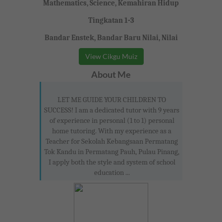
Mathematics, Science, Kemahiran Hidup
Tingkatan 1-3
Bandar Enstek, Bandar Baru Nilai, Nilai
View Cikgu Muiz
About Me
LET ME GUIDE YOUR CHILDREN TO
SUCCESS! I am a dedicated tutor with 9 years
of experience in personal (1 to 1) personal
home tutoring. With my experience as a
Teacher for Sekolah Kebangsaan Permatang
Tok Kandu in Permatang Pauh, Pulau Pinang,
I apply both the style and system of school
education ...