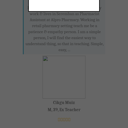
Hi. I'm Miss Nisa. From Rembau, currently
work & lives in Seremban as Pharmacist
Assistant at Alpro Pharmacy. Working in
retail pharmacy setting teach me be a
patience & empathy person. I am a simple
person, I will find the easiest way to
understand thing, so that in teaching. Simple,
easy, ...
Cikgu Muiz
M, 39, Ex Teacher