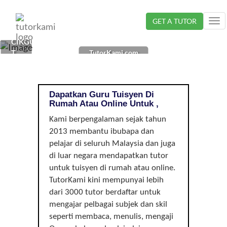
Loading...
GET A TUTOR
Tog
nav
CIKGU
TutorKami.com
TUISYEN
DI
, |
Dapatkan Guru Tuisyen Di
Rumah Atau Online Untuk ,
Kami berpengalaman sejak tahun
2013 membantu ibubapa dan
pelajar di seluruh Malaysia dan juga
di luar negara mendapatkan tutor
untuk tuisyen di rumah atau online.
TutorKami kini mempunyai lebih
dari 3000 tutor berdaftar untuk
mengajar pelbagai subjek dan skil
seperti membaca, menulis, mengaji