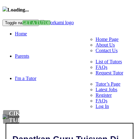
Loading...
Toggle navigation
GET A TUTOR
Home
Home Page
About Us
Contact Us
Parents
List of Tutors
FAQs
Request Tutor
I'm a Tutor
Tutor’s Page
Latest Jobs
Register
FAQs
Log In
CIKGU
TUISYEN
DI
,