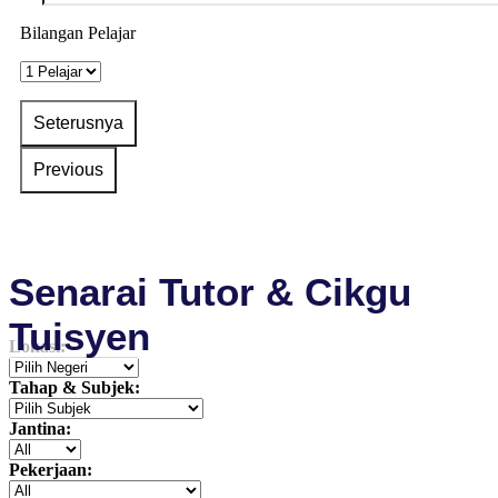
Bilangan Pelajar
Senarai Tutor & Cikgu
Tuisyen
Lokasi:
Tahap & Subjek:
Jantina:
Pekerjaan: