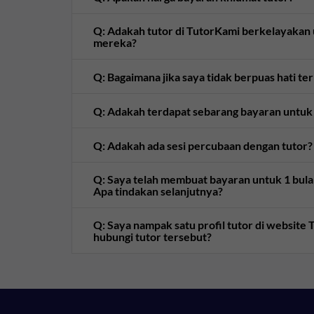
Q: Adakah tutor di TutorKami berkelayaka
mereka?
Q: Bagaimana jika saya tidak berpuas hati te
Q: Adakah terdapat sebarang bayaran untuk
Q: Adakah ada sesi percubaan dengan tutor?
Q: Saya telah membuat bayaran untuk 1 bulan 
Apa tindakan selanjutnya?
Q: Saya nampak satu profil tutor di websit
hubungi tutor tersebut?