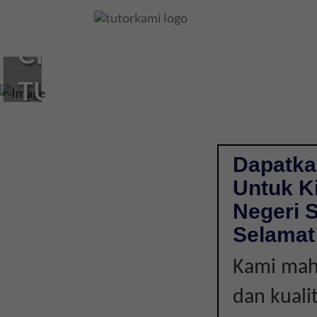
Loading...
CIKGU
TUISYEN
KIMIA
DI
Dapatka
Untuk Ki
KOTA,
Negeri 
NEGERI
Selamat
Kami mahu
SEMBILAN
dan kuali
|