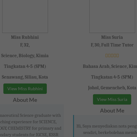
Miss Rubhini
Miss Suria
F, 32,
F, 30, Full Time Tutor
Science, Biology, Kimia
Tingkatan 4-5 (SPM)
Bahasa Arab, Science, Kim
Senawang, Siliau, Kota
Tingkatan 4-5 (SPM)
Johol, Gemencheh, Kota
View Miss Rubhini
About Me
View Miss Suria
About Me
aceutical Science graduate with
aching experience for SCIENCE,
Hi, Saya menyediakan nota peng
OGY, CHEMISTRY for primary and
sendiri, berkebolehan memb
ondary students for IGCSE, KSSR