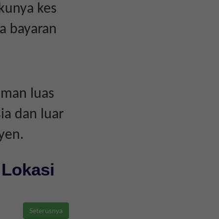
akunya kes
a bayaran
aman luas
ia dan luar
yen.
 Lokasi