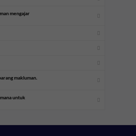
aman mengajar
sebarang makluman.
aimana untuk