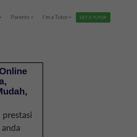
Parents
I'm a Tutor
GET A TUTOR
Online
a,
Mudah,
 prestasi
a anda