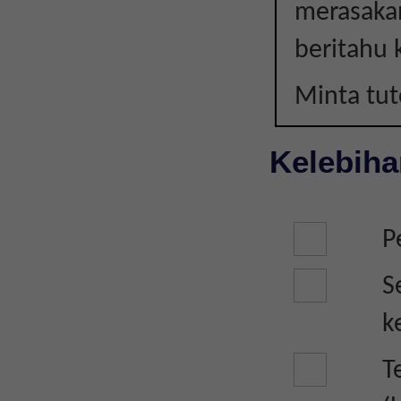
merasakan
TINGKATAN
beritahu 
4-
Minta tu
5
Kelebiha
(SPM)
P
S
k
T