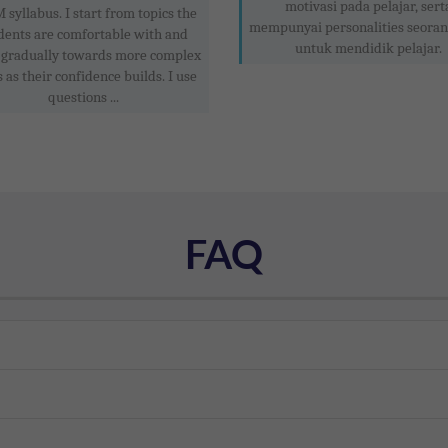
motivasi pada pelajar, sert
syllabus. I start from topics the
mempunyai personalities seoran
dents are comfortable with and
untuk mendidik pelajar.
gradually towards more complex
 as their confidence builds. I use
questions ...
FAQ