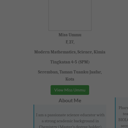
Miss Ummu
F, 27,
Modern Mathematics, Science, Kimia
Tingkatan 4-5 (SPM)
Seremban, Taman Tuanku Jaafar,
Kota
View Miss Ummu
About Me
Pharm
te
I am a passionate science educator with
BIOL
a strong academic background in
sec
Chemistry (Master’s degree holder)