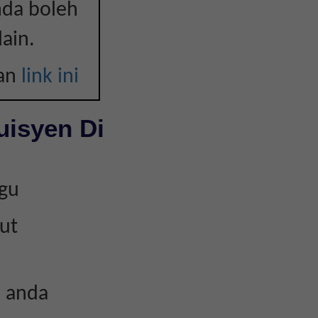
nda boleh
ain.
kan
link ini
uisyen Di
kgu
ut
n anda