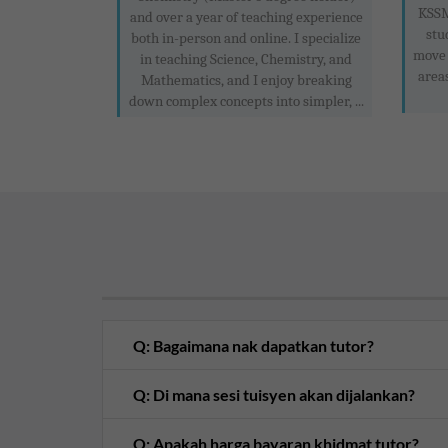
KSSM 
and over a year of teaching experience
stu
both in-person and online. I specialize
move 
in teaching Science, Chemistry, and
areas
Mathematics, and I enjoy breaking
down complex concepts into simpler, ...
Q: Bagaimana nak dapatkan tutor?
Q: Di mana sesi tuisyen akan dijalankan?
Q: Apakah harga bayaran khidmat tutor?