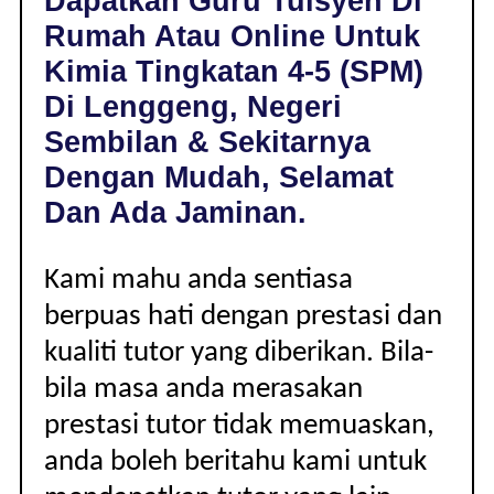
Dapatkan Guru Tuisyen Di
LENGGENG,
Rumah Atau Online Untuk
NEGERI
SEMBILAN
Kimia Tingkatan 4-5 (SPM)
|
Di Lenggeng, Negeri
TINGKATAN
4-
Sembilan & Sekitarnya
5
Dengan Mudah, Selamat
(SPM)
Dan Ada Jaminan.
Kami mahu anda sentiasa
berpuas hati dengan prestasi dan
kualiti tutor yang diberikan. Bila-
bila masa anda merasakan
prestasi tutor tidak memuaskan,
anda boleh beritahu kami untuk