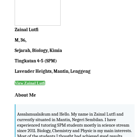
Zainal Lutfi
M, 36,
Sejarah, Biology, Kimia
Tingkatan 4-5 (SPM)
Lavender Heights, Mantin, Lenggeng
View Zainal Lutfi
About Me
Assalamualaikum and Hello. My name in Zainal Lutfi and
currently situated in Mantin, Negeri Sembilan. I have
experienced tutoring SPM students mostly in science stream
since 2011. Biology, Chemistry and Physic is my main interests.
Most of the students I thought had achieved good results ...