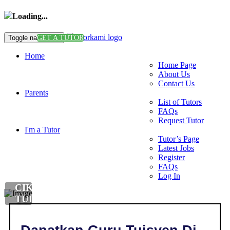
Loading...
Toggle navigation
GET A TUTOR
Home
Home Page
About Us
Contact Us
Parents
List of Tutors
FAQs
Request Tutor
I'm a Tutor
Tutor’s Page
Latest Jobs
Register
FAQs
Log In
CIKGU
TUISYEN
KIMIA
DI