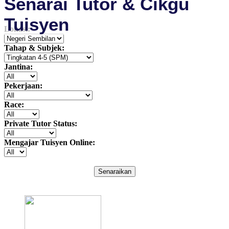
Senarai Tutor & Cikgu
Tuisyen
Lokasi:
Tahap & Subjek:
Jantina:
Pekerjaan:
Race:
Private Tutor Status:
Mengajar Tuisyen Online:
Senaraikan