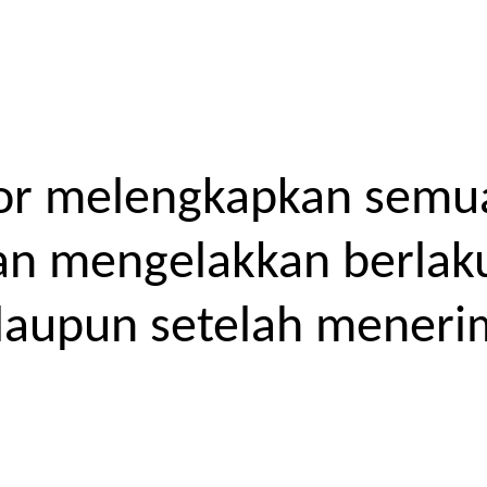
or melengkapkan semua
kan mengelakkan berlak
laupun setelah meneri