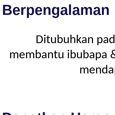
Berpengalaman
Ditubuhkan pad
membantu ibubapa & p
mendap