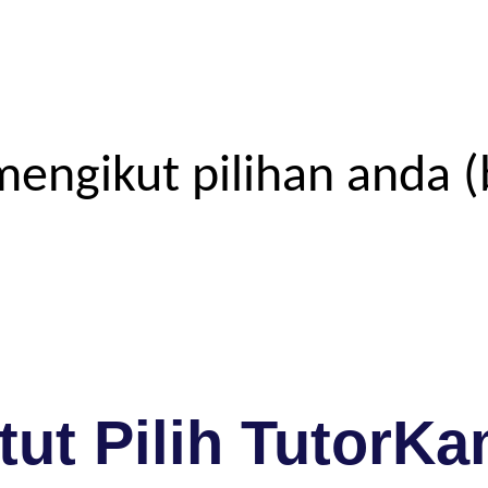
engikut pilihan anda (
ut Pilih TutorKa