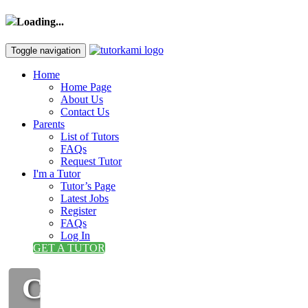
Loading...
Toggle navigation
Home
Home Page
About Us
Contact Us
Parents
List of Tutors
FAQs
Request Tutor
I'm a Tutor
Tutor’s Page
Latest Jobs
Register
FAQs
Log In
GET A TUTOR
CIKGU