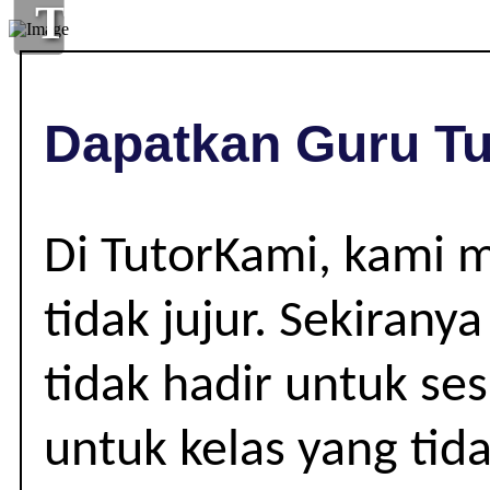
TUISYEN
DI
,
Dapatkan Guru Tu
|
Di TutorKami, kami 
tidak jujur. Sekiran
tidak hadir untuk se
untuk kelas yang tid