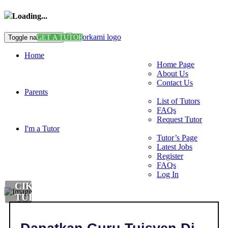
Loading...
Toggle navigation
GET A TUTOR
Home
Home Page
About Us
Contact Us
Parents
List of Tutors
FAQs
Request Tutor
I'm a Tutor
Tutor’s Page
Latest Jobs
Register
FAQs
Log In
CIKGU
TUISYEN
DI
,