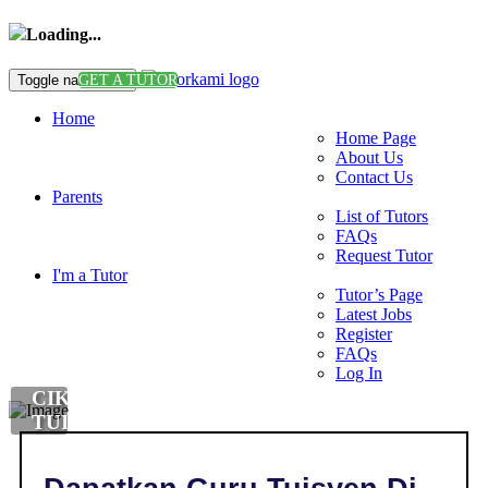
Loading...
Toggle navigation
GET A TUTOR
Home
Home Page
About Us
Contact Us
Parents
List of Tutors
FAQs
Request Tutor
I'm a Tutor
Tutor’s Page
Latest Jobs
Register
FAQs
Log In
CIKGU
TUISYEN
MALAY
LANGUAGE