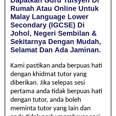
Dapatkan Guru Tuisyen Di
DI
Rumah Atau Online Untuk
JOHOL,
NEGERI
Malay Language Lower
SEMBILAN
Secondary (IGCSE) Di
|
LOWER
Johol, Negeri Sembilan &
SECONDARY
Sekitarnya Dengan Mudah,
(IGCSE)
Selamat Dan Ada Jaminan.
Kami pastikan anda berpuas hati
dengan khidmat tutor yang
diberikan. Jika selepas sesi
pertama anda tidak berpuas hati
dengan tutor, anda boleh
meminta tutor yang lain dan