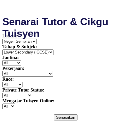
Senarai Tutor & Cikgu
Tuisyen
Lokasi:
Tahap & Subjek:
Jantina:
Pekerjaan:
Race:
Private Tutor Status:
Mengajar Tuisyen Online:
Senaraikan