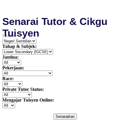
Senarai Tutor & Cikgu
Tuisyen
Lokasi:
Tahap & Subjek:
Jantina:
Pekerjaan:
Race:
Private Tutor Status:
Mengajar Tuisyen Online:
Senaraikan