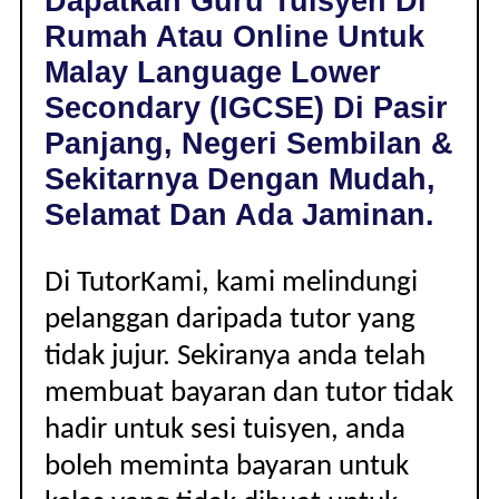
Dapatkan Guru Tuisyen Di
DI
Rumah Atau Online Untuk
PASIR
PANJANG,
Malay Language Lower
NEGERI
Secondary (IGCSE) Di Pasir
SEMBILAN
|
Panjang, Negeri Sembilan &
LOWER
Sekitarnya Dengan Mudah,
SECONDARY
(IGCSE)
Selamat Dan Ada Jaminan.
Di TutorKami, kami melindungi
pelanggan daripada tutor yang
tidak jujur. Sekiranya anda telah
membuat bayaran dan tutor tidak
hadir untuk sesi tuisyen, anda
boleh meminta bayaran untuk