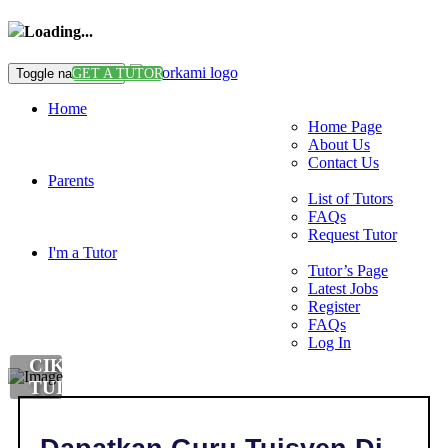
Loading...
Toggle navigation
GET A TUTOR
Home
Home Page
About Us
Contact Us
Parents
List of Tutors
FAQs
Request Tutor
I'm a Tutor
Tutor’s Page
Latest Jobs
Register
FAQs
Log In
CIKGU
TUISYEN
MALAY
LANGUAGE