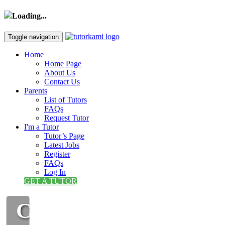
Loading...
Toggle navigation
Home
Home Page
About Us
Contact Us
Parents
List of Tutors
FAQs
Request Tutor
I'm a Tutor
Tutor’s Page
Latest Jobs
Register
FAQs
Log In
GET A TUTOR
CIKGU