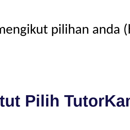
engikut pilihan anda (
ut Pilih TutorKa