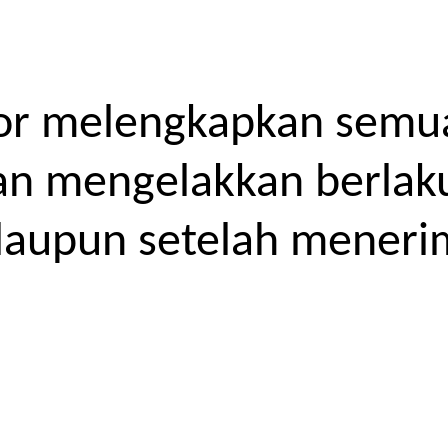
or melengkapkan semua
kan mengelakkan berlak
laupun setelah meneri