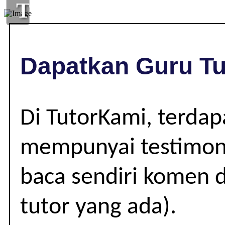
TUISYEN
DI
,
Dapatkan Guru Tu
|
Di TutorKami, terda
mempunyai testimoni
baca sendiri komen d
tutor yang ada).