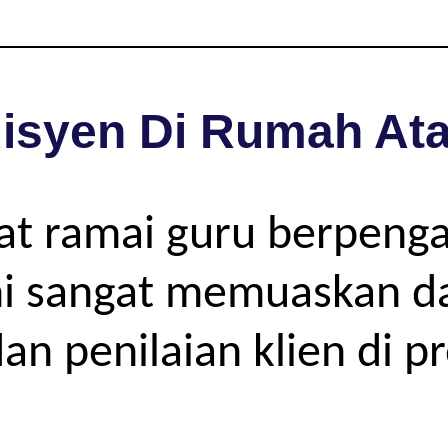
isyen Di Rumah Ata
pat ramai guru berpeng
 sangat memuaskan dar
an penilaian klien di p