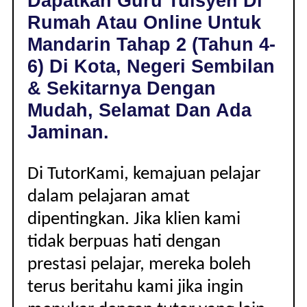
Dapatkan Guru Tuisyen Di
KOTA,
Rumah Atau Online Untuk
NEGERI
SEMBILAN
Mandarin Tahap 2 (Tahun 4-
|
6) Di Kota, Negeri Sembilan
TAHAP
2
& Sekitarnya Dengan
(TAHUN
Mudah, Selamat Dan Ada
4-
6)
Jaminan.
Di TutorKami, kemajuan pelajar
dalam pelajaran amat
dipentingkan. Jika klien kami
tidak berpuas hati dengan
prestasi pelajar, mereka boleh
terus beritahu kami jika ingin