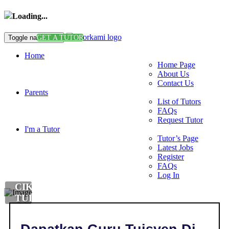
Loading...
Toggle navigation
GET A TUTOR
Home
Home Page
About Us
Contact Us
Parents
List of Tutors
FAQs
Request Tutor
I'm a Tutor
Tutor’s Page
Latest Jobs
Register
FAQs
Log In
CIKGU
TUISYEN
MANDARIN
DI