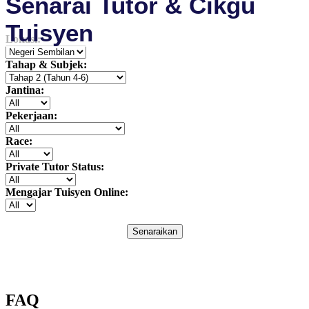
Senarai Tutor & Cikgu
Tuisyen
Lokasi:
Tahap & Subjek:
Jantina:
Pekerjaan:
Race:
Private Tutor Status:
Mengajar Tuisyen Online:
Senaraikan
FAQ