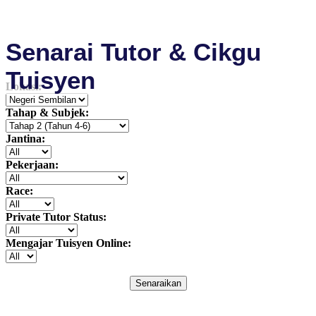
Senarai Tutor & Cikgu
Tuisyen
Lokasi:
Tahap & Subjek:
Jantina:
Pekerjaan:
Race:
Private Tutor Status:
Mengajar Tuisyen Online:
Senaraikan