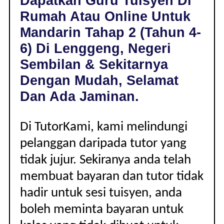
Dapatkan Guru Tuisyen Di
LENGGENG,
Rumah Atau Online Untuk
NEGERI
SEMBILAN
Mandarin Tahap 2 (Tahun 4-
|
6) Di Lenggeng, Negeri
TAHAP
2
Sembilan & Sekitarnya
(TAHUN
Dengan Mudah, Selamat
4-
6)
Dan Ada Jaminan.
Di TutorKami, kami melindungi
pelanggan daripada tutor yang
tidak jujur. Sekiranya anda telah
membuat bayaran dan tutor tidak
hadir untuk sesi tuisyen, anda
boleh meminta bayaran untuk