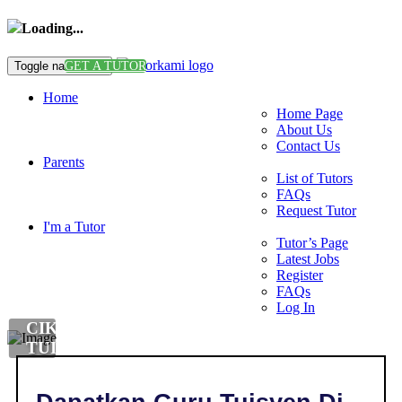
Loading...
Toggle navigation
GET A TUTOR
Home
Home Page
About Us
Contact Us
Parents
List of Tutors
FAQs
Request Tutor
I'm a Tutor
Tutor’s Page
Latest Jobs
Register
FAQs
Log In
CIKGU
TUISYEN
MANDARIN
DI