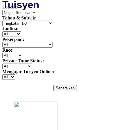
Tuisyen
Lokasi:
Tahap & Subjek:
Jantina:
Pekerjaan:
Race:
Private Tutor Status:
Mengajar Tuisyen Online:
Senaraikan