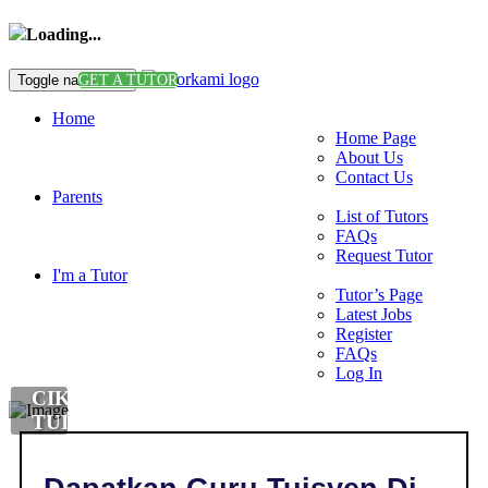
Loading...
Toggle navigation
GET A TUTOR
Home
Home Page
About Us
Contact Us
Parents
List of Tutors
FAQs
Request Tutor
I'm a Tutor
Tutor’s Page
Latest Jobs
Register
FAQs
Log In
CIKGU
TUISYEN
MANDARIN
DI