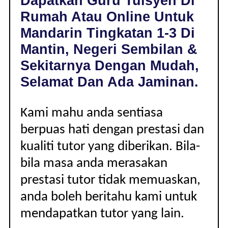
Dapatkan Guru Tuisyen Di
MANTIN,
Rumah Atau Online Untuk
NEGERI
SEMBILAN
Mandarin Tingkatan 1-3 Di
|
Mantin, Negeri Sembilan &
TINGKATAN
1-
Sekitarnya Dengan Mudah,
3
Selamat Dan Ada Jaminan.
Kami mahu anda sentiasa
berpuas hati dengan prestasi dan
kualiti tutor yang diberikan. Bila-
bila masa anda merasakan
prestasi tutor tidak memuaskan,
anda boleh beritahu kami untuk
mendapatkan tutor yang lain.