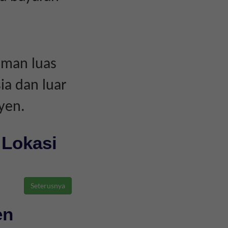
aman luas
ia dan luar
yen.
 Lokasi
en