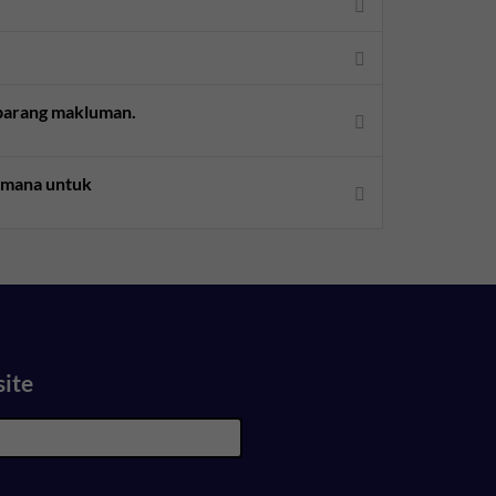
sebarang makluman.
aimana untuk
site