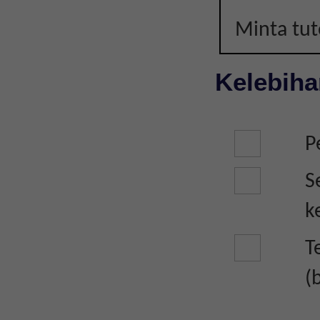
Minta tu
Kelebiha
P
S
k
T
(