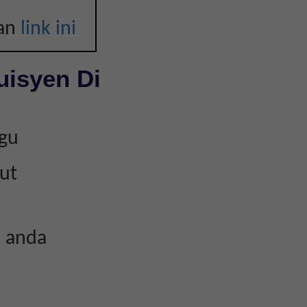
kan
link ini
uisyen Di
kgu
ut
n anda