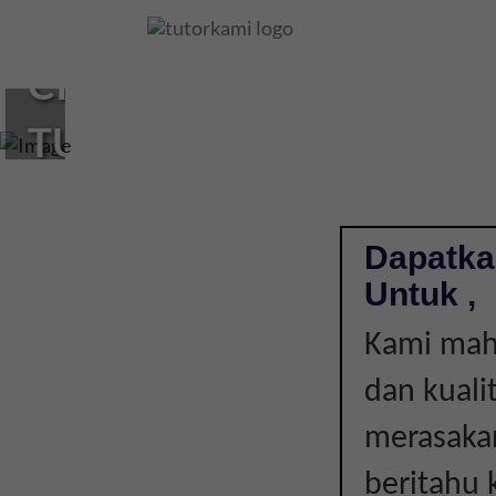
Loading...
CIKGU
TUISYEN
DI
,
Dapatka
Untuk ,
|
Kami mahu
dan kuali
merasakan
beritahu 