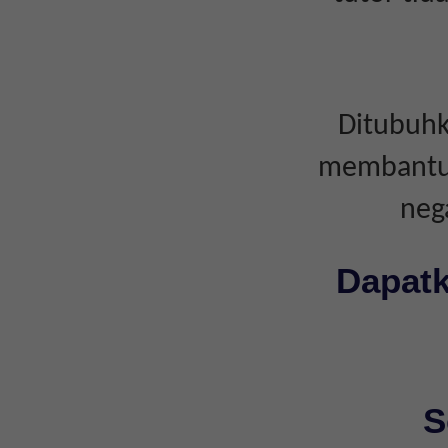
Ditubuhk
membantu i
neg
Dapatk
S