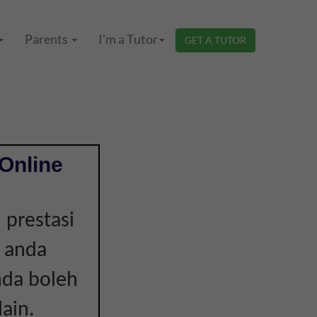
Parents
I'm a Tutor
GET A TUTOR
Online
 prestasi
a anda
nda boleh
ain.