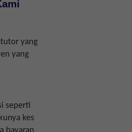
Kami
tutor yang
yen yang
i seperti
akunya kes
a bayaran