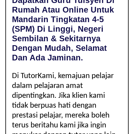
Dapatkan Guru Tuisyen Di
LINGGI,
Rumah Atau Online Untuk
NEGERI
SEMBILAN
Mandarin Tingkatan 4-5
|
(SPM) Di Linggi, Negeri
TINGKATAN
4-
Sembilan & Sekitarnya
5
Dengan Mudah, Selamat
(SPM)
Dan Ada Jaminan.
Di TutorKami, kemajuan pelajar
dalam pelajaran amat
dipentingkan. Jika klien kami
tidak berpuas hati dengan
prestasi pelajar, mereka boleh
terus beritahu kami jika ingin