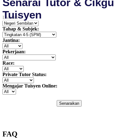
Senarai Tutor & Cikgu
Tuisyen
Lokasi:
Tahap & Subjek:
Jantina:
Pekerjaan:
Race:
Private Tutor Status:
Mengajar Tuisyen Online:
Senaraikan
FAQ