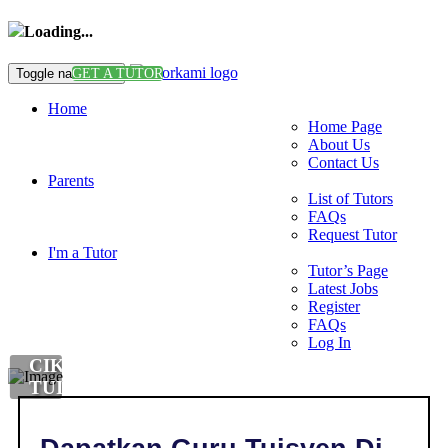
Loading...
Toggle navigation
GET A TUTOR
Home
Home Page
About Us
Contact Us
Parents
List of Tutors
FAQs
Request Tutor
I'm a Tutor
Tutor’s Page
Latest Jobs
Register
FAQs
Log In
CIKGU
TUISYEN
MANDARIN
DI