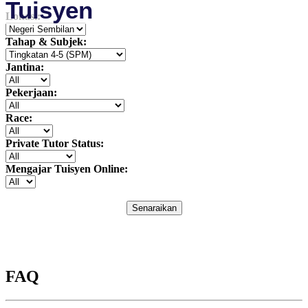
Tuisyen
Lokasi:
Tahap & Subjek:
Jantina:
Pekerjaan:
Race:
Private Tutor Status:
Mengajar Tuisyen Online:
Senaraikan
FAQ