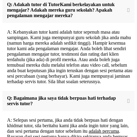
Q: Adakah tutor di TutorKami berkelayakan untuk
mengajar? Adakah mereka guru sekolah? Apakah
pengalaman mengajar mereka?
A: Kebanyakan tutor kami adalah tutor sepenuh masa atau
sampingan. Kami juga mempunyai guru sekolah jika anda mahu
(namun harga mereka adalah sedikit tinggi). Hampir kesemua
tutor kami ada pengalaman mengajar. Anda boleh lihat sendiri
pengalaman mengajar tutor, testimoni dan rating dari klien
terdahulu (jika ada) di profil mereka. Atau anda boleh juga
temubual mereka dulu melalui telefon atau video call, sebelum
anda buat keputusan jika ingin teruskan dengan sesi pertama atau
sesi percubaan (yang berbayar). Kami juga mempunyai jaminan
terhadap servis tutor. Sila lihat soalan seterusnya.
Q: Bagaimana jika saya tidak berpuas hati terhadap
servis tutor?
A: Selepas sesi pertama, jika anda tidak berpuas hati dengan
khidmat tutor, sila beritahu kami jika anda ingin tutor yang lain,
dan sesi pertama dengan tutor sebelum itu
adalah percuma
.
Bayaran dari sesi pertama hanya dikira sekiranya anda berpuas