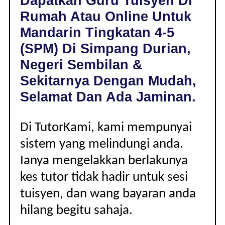
Dapatkan Guru Tuisyen Di
SIMPANG
Rumah Atau Online Untuk
DURIAN,
NEGERI
Mandarin Tingkatan 4-5
SEMBILAN
(SPM) Di Simpang Durian,
|
TINGKATAN
Negeri Sembilan &
4-
Sekitarnya Dengan Mudah,
5
(SPM)
Selamat Dan Ada Jaminan.
Di TutorKami, kami mempunyai
sistem yang melindungi anda.
Ianya mengelakkan berlakunya
kes tutor tidak hadir untuk sesi
tuisyen, dan wang bayaran anda
hilang begitu sahaja.