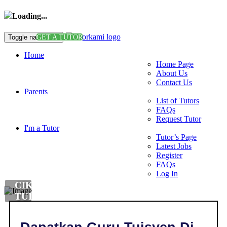
Loading...
Toggle navigation
GET A TUTOR
Home
Home Page
About Us
Contact Us
Parents
List of Tutors
FAQs
Request Tutor
I'm a Tutor
Tutor’s Page
Latest Jobs
Register
FAQs
Log In
CIKGU
TUISYEN
MANDARIN
DI