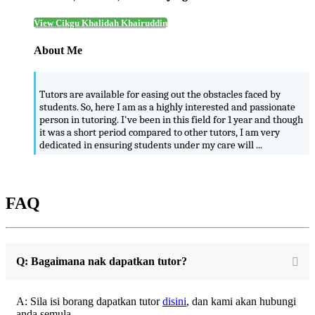
View Cikgu Khalidah Khairuddin
About Me
Tutors are available for easing out the obstacles faced by
students. So, here I am as a highly interested and passionate
person in tutoring. I've been in this field for 1 year and though
it was a short period compared to other tutors, I am very
dedicated in ensuring students under my care will ...
FAQ
Q: Bagaimana nak dapatkan tutor?
A: Sila isi borang dapatkan tutor
disini
, dan kami akan hubungi
anda semula.