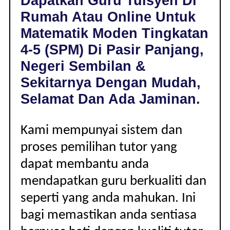
Dapatkan Guru Tuisyen Di
DI
Rumah Atau Online Untuk
PASIR
PANJANG,
Matematik Moden Tingkatan
NEGERI
4-5 (SPM) Di Pasir Panjang,
SEMBILAN
|
Negeri Sembilan &
TINGKATAN
Sekitarnya Dengan Mudah,
4-
5
Selamat Dan Ada Jaminan.
(SPM)
Kami mempunyai sistem dan
proses pemilihan tutor yang
dapat membantu anda
mendapatkan guru berkualiti dan
seperti yang anda mahukan. Ini
bagi memastikan anda sentiasa