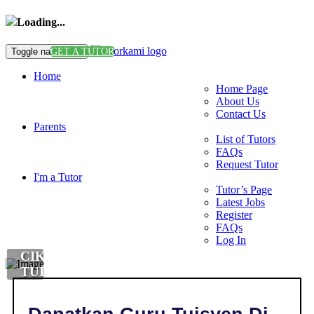
Loading...
Toggle navigation
GET A TUTOR
Home
Home Page
About Us
Contact Us
Parents
List of Tutors
FAQs
Request Tutor
I'm a Tutor
Tutor’s Page
Latest Jobs
Register
FAQs
Log In
CIKGU
TUISYEN
MATEMATIK
MODEN