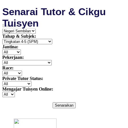
Senarai Tutor & Cikgu
Tuisyen
Lokasi:
Tahap & Subjek:
Jantina:
Pekerjaan:
Race:
Private Tutor Status:
Mengajar Tuisyen Online:
Senaraikan