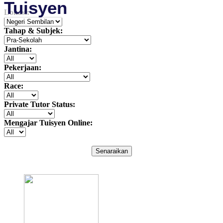
Tuisyen
Lokasi:
Tahap & Subjek:
Jantina:
Pekerjaan:
Race:
Private Tutor Status:
Mengajar Tuisyen Online:
Senaraikan