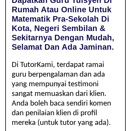
Dapatkan Guru Tuisyen Di
KOTA,
Rumah Atau Online Untuk
NEGERI
SEMBILAN
Matematik Pra-Sekolah Di
|
Kota, Negeri Sembilan &
PRA-
SEKOLAH
Sekitarnya Dengan Mudah,
Selamat Dan Ada Jaminan.
Di TutorKami, terdapat ramai
guru berpengalaman dan ada
yang mempunyai testimoni
sangat memuaskan dari klien.
Anda boleh baca sendiri komen
dan penilaian klien di profil
mereka (untuk tutor yang ada).