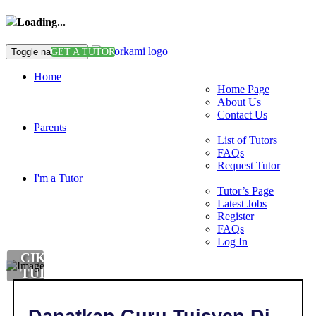
Loading...
Toggle navigation
GET A TUTOR
Home
Home Page
About Us
Contact Us
Parents
List of Tutors
FAQs
Request Tutor
I'm a Tutor
Tutor’s Page
Latest Jobs
Register
FAQs
Log In
CIKGU
TUISYEN
MATEMATIK
DI