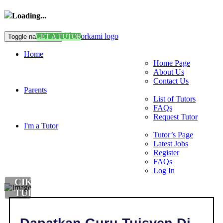
Loading...
Toggle navigation
GET A TUTOR
Home
Home Page
About Us
Contact Us
Parents
List of Tutors
FAQs
Request Tutor
I'm a Tutor
Tutor’s Page
Latest Jobs
Register
FAQs
Log In
CIKGU
TUISYEN
MATEMATIK
DI