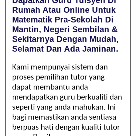
Dapatkan Guru Tuisyen Di
MANTIN,
Rumah Atau Online Untuk
NEGERI
SEMBILAN
Matematik Pra-Sekolah Di
|
Mantin, Negeri Sembilan &
PRA-
SEKOLAH
Sekitarnya Dengan Mudah,
Selamat Dan Ada Jaminan.
Kami mempunyai sistem dan
proses pemilihan tutor yang
dapat membantu anda
mendapatkan guru berkualiti dan
seperti yang anda mahukan. Ini
bagi memastikan anda sentiasa
berpuas hati dengan kualiti tutor