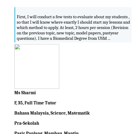
First, I will conduct a few tests to evaluate about my students ,
so that I will know where exactly I should start my lessons and
which method to apply. At least, 2 hours per session (Revision
on the previous topic, new topic, model papers, pastyear
questions). I have a Biomedical Degree from USM ...
Ms Sharmi
F, 35, Full Time Tutor
Bahasa Malaysia, Science, Matematik
Pra-Sekolah
Pasir Panjang, Mambau, Mantin