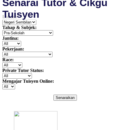
Senarai Tutor & Cikgu
Tuisyen
Lokasi:
Tahap & Subjek:
Jantina:
Pekerjaan:
Race:
Private Tutor Status:
Mengajar Tuisyen Online:
Senaraikan